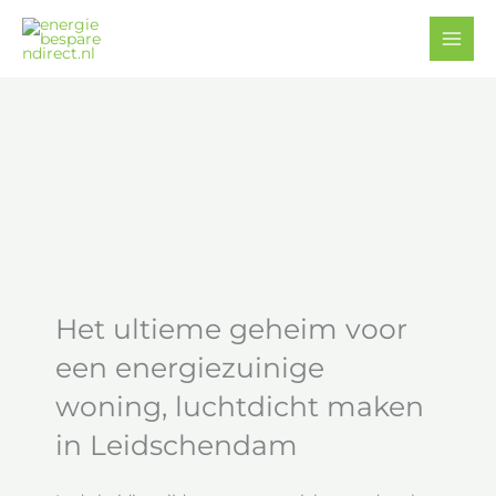
Ga
Facebook
YouTube
naar
de
inhoud
Het ultieme geheim voor
een energiezuinige
woning, luchtdicht maken
in Leidschendam