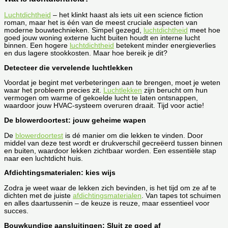
Luchtdichtheid
– het klinkt haast als iets uit een science fiction
roman, maar het is één van de meest cruciale aspecten van
moderne bouwtechnieken. Simpel gezegd,
luchtdichtheid
meet hoe
goed jouw woning externe lucht buiten houdt en interne lucht
binnen. Een hogere
luchtdichtheid
betekent minder energieverlies
en dus lagere stookkosten. Maar hoe bereik je dit?
Detecteer die vervelende luchtlekken
Voordat je begint met verbeteringen aan te brengen, moet je weten
waar het probleem precies zit.
Luchtlekken
zijn berucht om hun
vermogen om warme of gekoelde lucht te laten ontsnappen,
waardoor jouw HVAC-systeem overuren draait. Tijd voor actie!
De blowerdoortest: jouw geheime wapen
De
blowerdoortest
is dé manier om die lekken te vinden. Door
middel van deze test wordt er drukverschil gecreëerd tussen binnen
en buiten, waardoor lekken zichtbaar worden. Een essentiële stap
naar een luchtdicht huis.
Afdichtingsmaterialen: kies wijs
Zodra je weet waar de lekken zich bevinden, is het tijd om ze af te
dichten met de juiste
afdichtingsmaterialen
. Van tapes tot schuimen
en alles daartussenin – de keuze is reuze, maar essentieel voor
succes.
Bouwkundige aansluitingen: Sluit ze goed af