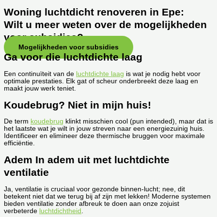
Woning luchtdicht renoveren in Epe:
Wilt u meer weten over de mogelijkheden
voor subsidies?
Mogelijkheden voor subsidies
Ga voor die luchtdichte laag
Een continuïteit van de
luchtdichte laag
is wat je nodig hebt voor
optimale prestaties. Elk gat of scheur onderbreekt deze laag en
maakt jouw werk teniet.
Koudebrug? Niet in mijn huis!
De term
koudebrug
klinkt misschien cool (pun intended), maar dat is
het laatste wat je wilt in jouw streven naar een energiezuinig huis.
Identificeer en elimineer deze thermische bruggen voor maximale
efficiëntie.
Adem In adem uit met luchtdichte
ventilatie
Ja, ventilatie is cruciaal voor gezonde binnen-lucht; nee, dit
betekent niet dat we terug bij af zijn met lekken! Moderne systemen
bieden ventilatie zonder afbreuk te doen aan onze zojuist
verbeterde
luchtdichtheid
.