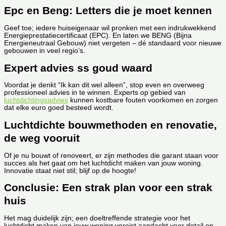
Epc en Beng: Letters die je moet kennen
Geef toe; iedere huiseigenaar wil pronken met een indrukwekkend
Energieprestatiecertificaat (EPC). En laten we BENG (Bijna
Energieneutraal Gebouw) niet vergeten – dé standaard voor nieuwe
gebouwen in veel regio’s.
Expert advies ss goud waard
Voordat je denkt “Ik kan dit wel alleen”, stop even en overweeg
professioneel advies in te winnen. Experts op gebied van
luchtdichtingsadvies
kunnen kostbare fouten voorkomen en zorgen
dat elke euro goed besteed wordt.
Luchtdichte bouwmethoden en renovatie,
de weg vooruit
Of je nu bouwt of renoveert, er zijn methodes die garant staan voor
succes als het gaat om het luchtdicht maken van jouw woning.
Innovatie staat niet stil; blijf op de hoogte!
Conclusie: Een strak plan voor een strak
huis
Het mag duidelijk zijn; een doeltreffende strategie voor het
luchtdicht maken van jouw woning vereist aandacht voor detail op