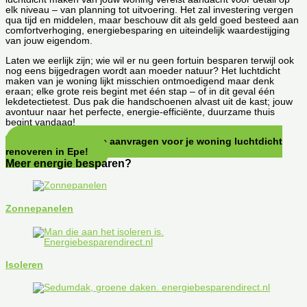
elk niveau – van planning tot uitvoering. Het zal investering vergen
qua tijd en middelen, maar beschouw dit als geld goed besteed aan
comfortverhoging, energiebesparing en uiteindelijk waardestijging
van jouw eigendom.
Laten we eerlijk zijn; wie wil er nu geen fortuin besparen terwijl ook
nog eens bijgedragen wordt aan moeder natuur? Het luchtdicht
maken van je woning lijkt misschien ontmoedigend maar denk
eraan; elke grote reis begint met één stap – of in dit geval één
lekdetectietest. Dus pak die handschoenen alvast uit de kast; jouw
avontuur naar het perfecte, energie-efficiënte, duurzame thuis
begint vandaag!
Direct een offerte aanvragen voor je woning luchtdicht
renoveren in Epe!
Meer energie besparen?
Zonnepanelen
Isoleren