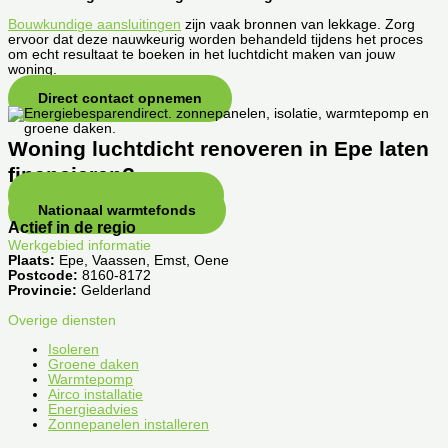
Bouwkundige aansluitingen
zijn vaak bronnen van lekkage. Zorg
ervoor dat deze nauwkeurig worden behandeld tijdens het proces
om echt resultaat te boeken in het luchtdicht maken van jouw
woning.
Direct contact opnemen
Woning luchtdicht renoveren in Epe laten
financieren?
SVn stimuleringsfonds
Nationaal warmtefonds
Actief in de regio
Werkgebied informatie
Plaats:
Epe, Vaassen, Emst, Oene
Postcode:
8160-8172
Provincie:
Gelderland
Overige diensten
Isoleren
Groene daken
Warmtepomp
Airco installatie
Energieadvies
Zonnepanelen installeren