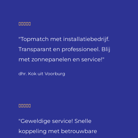
e
r
i
W





n
a
g
"Topmatch met installatiebedrijf.
a
5
r
Transparant en professioneel. Blij
v
d
met zonnepanelen en service!"
a
e
n
r
dhr. Kok uit Voorburg
5
i
n
g
5
W





v
a
a
"Geweldige service! Snelle
a
n
r
koppeling met betrouwbare
5
d