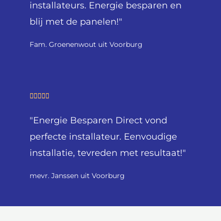
installateurs. Energie besparen en
e
blij met de panelen!"
r
i
Fam. Groenenwout uit Voorburg
n
g
5
v
W





a
a
n
"Energie Besparen Direct vond
a
5
r
perfecte installateur. Eenvoudige
d
installatie, tevreden met resultaat!"
e
r
mevr. Janssen uit Voorburg
i
n
g
5