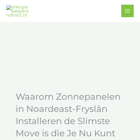
Ga
Facebook
YouTube
naar
de
inhoud
Waarom Zonnepanelen
in Noardeast-Fryslân
Installeren de Slimste
Move is die Je Nu Kunt