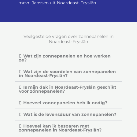
mevr. Janssen uit Noardeast-Fryslân
i
n
g
5
Veelgestelde vragen over zonnepanelen in
v
Noardeast-Fryslân
a
n
Wat zijn zonnepanelen en hoe werken
ze?
5
Wat zijn de voordelen van zonnepanelen
in Noardeast-Fryslân?
Is mijn dak in Noardeast-Fryslân geschikt
voor zonnepanelen?
Hoeveel zonnepanelen heb ik nodig?
Wat is de levensduur van zonnepanelen?
Hoeveel kan ik besparen met
zonnepanelen in Noardeast-Fryslân?