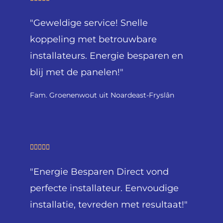
v
a
a
"Geweldige service! Snelle
a
n
r
koppeling met betrouwbare
5
d
installateurs. Energie besparen en
e
blij met de panelen!"
r
i
Fam. Groenenwout uit Noardeast-Fryslân
n
g
5
v
W





a
a
n
"Energie Besparen Direct vond
a
5
r
perfecte installateur. Eenvoudige
d
installatie, tevreden met resultaat!"
e
r