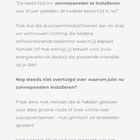
“De beste tijd om
zonnepanelen te installeren
was 10 jaar geleden; de tweede beste tijd is nu!”
Trek dus die duurzaamheidsschoenen aan en stap
vol vertrouwen richting die heldere,
zelfvoorzienende toekomst waarin jíj bepaalt
hoeveel (of hoe weinig) jij betaalt voor jouw
energieverbruik dankzij die glanzende vriendjes
op je dak!
Nog steeds niet overtuigd over
waarom juist nu
zonnepanelen installeren?
Praat eens met mensen die al hebben gekozen
voor deze groene route of zoek online naar
succesverhalenen – hun glimlach zal boekdelen
spreken!
Kort gezegd: Als er ooit een moment was om