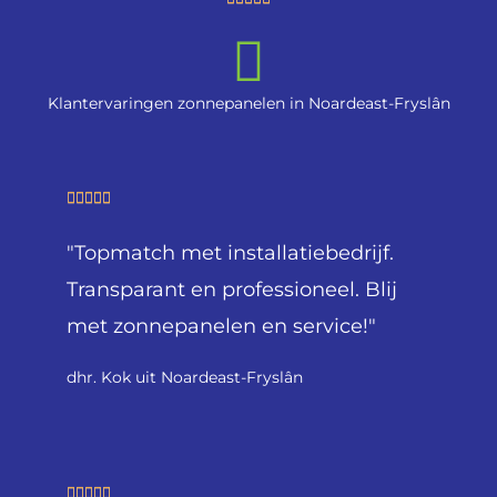
a
a
r
Klantervaringen zonnepanelen in Noardeast-Fryslân
d
e
r
i
W





n
a
g
"Topmatch met installatiebedrijf.
a
5
r
Transparant en professioneel. Blij
v
d
met zonnepanelen en service!"
a
e
n
r
dhr. Kok uit Noardeast-Fryslân
5
i
n
g
5
W




