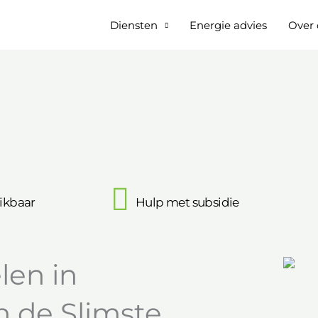
Diensten
Energie advies
Over 
ikbaar
Hulp met subsidie
en in
n de Slimste