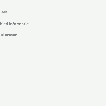
regio
ied informatie
 diensten