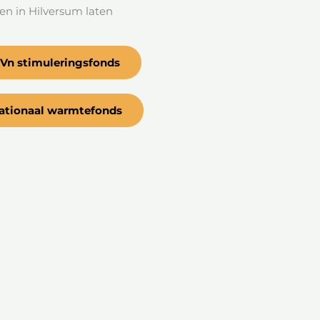
n in Hilversum laten
?
Vn stimuleringsfonds
ationaal warmtefonds