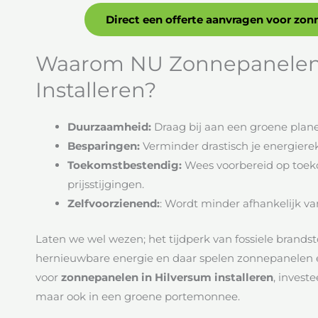
Direct een offerte aanvragen voor zon
Waarom NU Zonnepanelen 
Installeren?
Duurzaamheid:
Draag bij aan een groene plane
Besparingen:
Verminder drastisch je energiere
Toekomstbestendig:
Wees voorbereid op toeko
prijsstijgingen.
Zelfvoorzienend:
: Wordt minder afhankelijk va
Laten we wel wezen; het tijdperk van fossiele brandst
hernieuwbare energie en daar spelen zonnepanelen een
voor
zonnepanelen in Hilversum installeren
, invest
maar ook in een groene portemonnee.