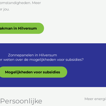
e omstandigheden. Meer
 jou.
vakman in Hilversum
Zonnepanelen in Hilversum
r weten over de mogelijkheden voor subsidies?
Mogelijkheden voor subsidies
Meer energi
Persoonlijke