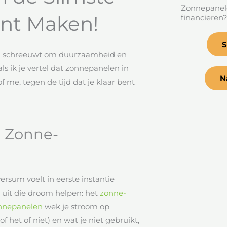
Zonnepanele
unt Maken!
financieren
S
reld schreeuwt om duurzaamheid en
 ik je vertel dat zonnepanelen in
N
f me, tegen de tijd dat je klaar bent
 Zonne-
versum voelt in eerste instantie
e uit die droom helpen: het
zonne-
nnepanelen
wek je stroom op
 het of niet) en wat je niet gebruikt,