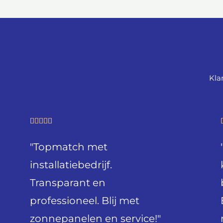
Kla
W





a
"Topmatch met
a
r
installatiebedrijf.
d
Transparant en
e
professioneel. Blij met
r
i
zonnepanelen en service!"