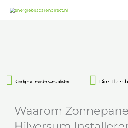
Ga
naar
de
inhoud
Gediplomeerde specialisten
Direct besch
Waarom Zonnepanel
Hilversum Installere