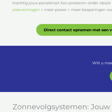
krachtig jouw panelenset kan presteren onder ideal
piekvermogen
= meer power = meer besparingen voor
Direct contact opnemen met een 
Wilt u mee
Zonnevolgsystemen: Jouw 