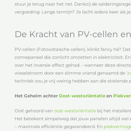
stuur je terug naar het net. Dankzij de salderingsrege
vergoeding. Lange termijn? Je lacht iedere keer als je
De Kracht van PV-cellen en 
PV-cellen (Fotovoltaïsche cellen), klinkt fancy hè? Dat
zonnepaneel die zonlicht omzetten in elektriciteit. 
over het inversie-effect gehad – wanneer deze direc
wisselstroom door een slimme vriend genaamd de
‘
techniek zou je vrij weinig hebben aan die stralende 
Het Geheim achter
Oost-westoriëntatie
en
Piekve
Ooit gehoord van
oost-westoriëntatie
bij het install
Het betekent simpelweg dat jouw panelen altijd we
– maximale efficiëntie gegarandeerd. En
piekvermog