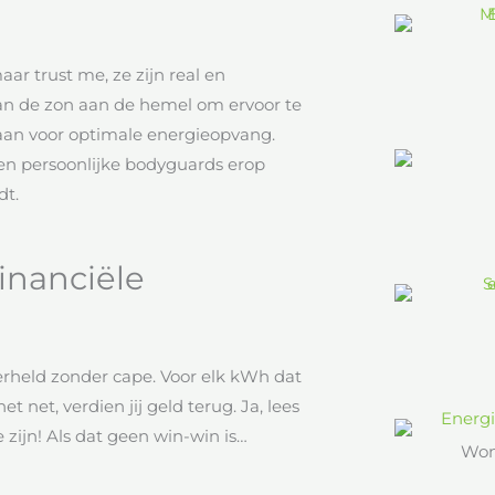
 maar trust me, ze zijn real en
 van de zon aan de hemel om ervoor te
taan voor optimale energieopvang.
en persoonlijke bodyguards erop
dt.
inanciële
perheld zonder cape. Voor elk kWh dat
t net, verdien jij geld terug. Ja, lees
 zijn! Als dat geen win-win is…
Won