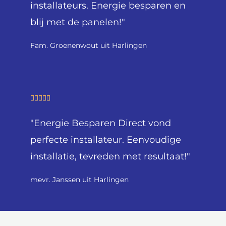
installateurs. Energie besparen en
e
blij met de panelen!"
r
i
Fam. Groenenwout uit Harlingen
n
g
5
v
W





a
a
n
"Energie Besparen Direct vond
a
5
r
perfecte installateur. Eenvoudige
d
installatie, tevreden met resultaat!"
e
r
mevr. Janssen uit Harlingen
i
n
g
5