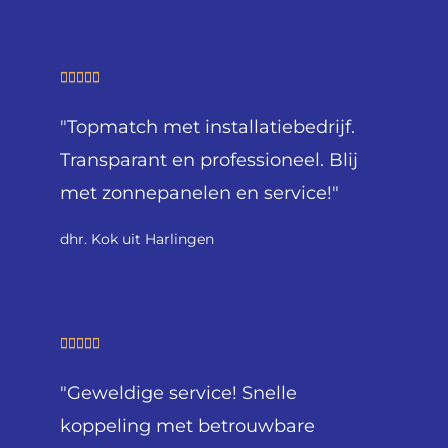
e
r
i
W





n
a
g
"Topmatch met installatiebedrijf.
a
5
r
Transparant en professioneel. Blij
v
d
met zonnepanelen en service!"
a
e
n
r
dhr. Kok uit Harlingen
5
i
n
g
5
W





v
a
a
"Geweldige service! Snelle
a
n
r
koppeling met betrouwbare
5
d