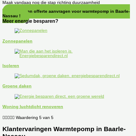
Maak vandaag nog die stap richting duurzaamheid
Direct een offerte aanvragen voor warmtepomp in Baarle-
Nassau !
Meer energie besparen?
Zonnepanelen
Isoleren
Groene daken
Woning luchtdicht renoveren





Waardering 5 van 5
Klantervaringen Warmtepomp in Baarle-