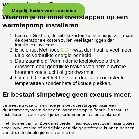
voor subsidies?
Mogelijkheden voor subsidies
Waarom je nu moet overstappen op een
warmtepomp installeren
Bespaar Geld: Ja, de initiële kosten kunnen hoger zijn, maar
de operationele kosten zullen veel lager liggen dan
traditionele systemen.
Efficiëntie: Met hoge
COP
-waarden haal je veel meer
uit elke verbruikte energie-eenheid.
Duurzaamheid: Verminder je koolstofvoetafdruk
drastisch door gebruik te maken van hernieuwbare
bronnen zoals lucht of grondwarmte.
Comfort: Geniet het hele jaar door van consistente
temperaturen zonder hete of koude plekken.
Er bestaat simpelweg geen excuus meer.
Je weet nu waarom en hoe je moet overstappen naar een
duurzamer systeem door een warmtepomp in Baarle-Nassau te
installeren – voor zowel jouw portemonnee als onze planeet.
Het moment is nu! Zoek niet verder naar excuses; zoek naar opties
voor jouw woning of bedrijfsideeën die geprofiteerd kunnen hebben
van deze technologieën’ s voordelen.