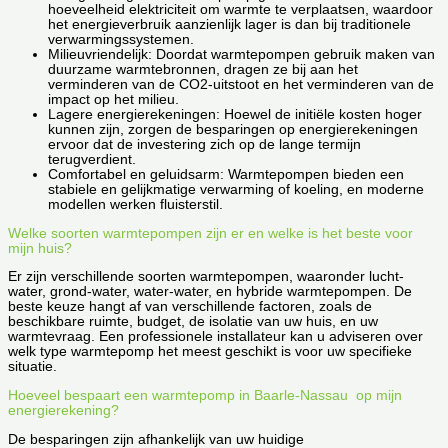
hoeveelheid elektriciteit om warmte te verplaatsen, waardoor
het energieverbruik aanzienlijk lager is dan bij traditionele
verwarmingssystemen.
Milieuvriendelijk: Doordat warmtepompen gebruik maken van
duurzame warmtebronnen, dragen ze bij aan het
verminderen van de CO2-uitstoot en het verminderen van de
impact op het milieu.
Lagere energierekeningen: Hoewel de initiële kosten hoger
kunnen zijn, zorgen de besparingen op energierekeningen
ervoor dat de investering zich op de lange termijn
terugverdient.
Comfortabel en geluidsarm: Warmtepompen bieden een
stabiele en gelijkmatige verwarming of koeling, en moderne
modellen werken fluisterstil.
Welke soorten warmtepompen zijn er en welke is het beste voor
mijn huis?
Er zijn verschillende soorten warmtepompen, waaronder lucht-
water, grond-water, water-water, en hybride warmtepompen. De
beste keuze hangt af van verschillende factoren, zoals de
beschikbare ruimte, budget, de isolatie van uw huis, en uw
warmtevraag. Een professionele installateur kan u adviseren over
welk type warmtepomp het meest geschikt is voor uw specifieke
situatie.
Hoeveel bespaart een warmtepomp in Baarle-Nassau op mijn
energierekening?
De besparingen zijn afhankelijk van uw huidige