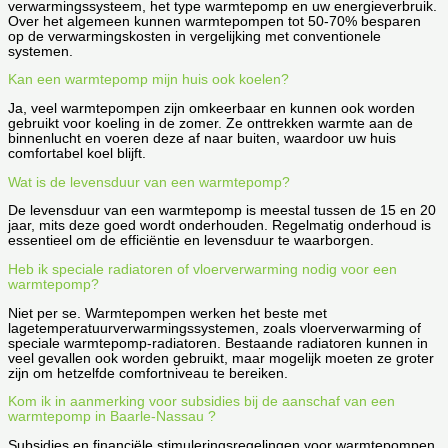
verwarmingssysteem, het type warmtepomp en uw energieverbruik.
Over het algemeen kunnen warmtepompen tot 50-70% besparen
op de verwarmingskosten in vergelijking met conventionele
systemen.
Kan een warmtepomp mijn huis ook koelen?
Ja, veel warmtepompen zijn omkeerbaar en kunnen ook worden
gebruikt voor koeling in de zomer. Ze onttrekken warmte aan de
binnenlucht en voeren deze af naar buiten, waardoor uw huis
comfortabel koel blijft.
Wat is de levensduur van een warmtepomp?
De levensduur van een warmtepomp is meestal tussen de 15 en 20
jaar, mits deze goed wordt onderhouden. Regelmatig onderhoud is
essentieel om de efficiëntie en levensduur te waarborgen.
Heb ik speciale radiatoren of vloerverwarming nodig voor een
warmtepomp?
Niet per se. Warmtepompen werken het beste met
lagetemperatuurverwarmingssystemen, zoals vloerverwarming of
speciale warmtepomp-radiatoren. Bestaande radiatoren kunnen in
veel gevallen ook worden gebruikt, maar mogelijk moeten ze groter
zijn om hetzelfde comfortniveau te bereiken.
Kom ik in aanmerking voor subsidies bij de aanschaf van een
warmtepomp in Baarle-Nassau ?
Subsidies en financiële stimuleringsregelingen voor warmtepompen