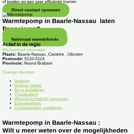
of koelen op een zeer efficiënte manier.
Direct contact opnemen
Warmtepomp in Baarle-Nassau laten
financieren?
SVn stimuleringsfonds
Nationaal warmtefonds
Actief in de regio
Werkgebied informatie
Plaats:
Baarle-Nassau ,Castelre , Ulicoten
Postcode:
5110-5114
Provincie:
Noord-Brabant
Overige diensten
Isoleren
Groene daken
Airco installeren
Thuisbatterij
Woning luchtdicht renoveren
Energieadvies
Zonnepanelen installeren
Warmtepomp in Baarle-Nassau :
Wilt u meer weten over de mogelijkheden