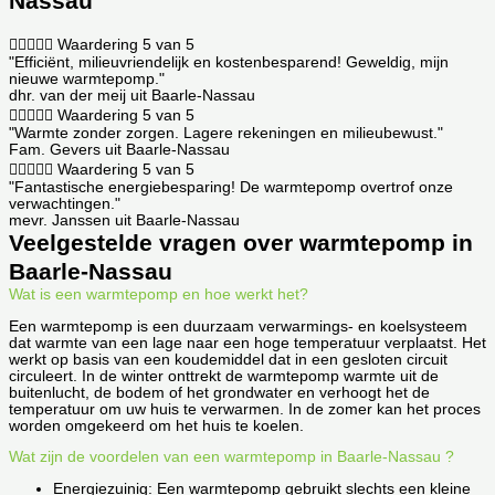
Nassau





Waardering 5 van 5
"Efficiënt, milieuvriendelijk en kostenbesparend! Geweldig, mijn
nieuwe warmtepomp."
dhr. van der meij uit Baarle-Nassau





Waardering 5 van 5
"Warmte zonder zorgen. Lagere rekeningen en milieubewust."
Fam. Gevers uit Baarle-Nassau





Waardering 5 van 5
"Fantastische energiebesparing! De warmtepomp overtrof onze
verwachtingen."
mevr. Janssen uit Baarle-Nassau
Veelgestelde vragen over warmtepomp in
Baarle-Nassau
Wat is een warmtepomp en hoe werkt het?
Een warmtepomp is een duurzaam verwarmings- en koelsysteem
dat warmte van een lage naar een hoge temperatuur verplaatst. Het
werkt op basis van een koudemiddel dat in een gesloten circuit
circuleert. In de winter onttrekt de warmtepomp warmte uit de
buitenlucht, de bodem of het grondwater en verhoogt het de
temperatuur om uw huis te verwarmen. In de zomer kan het proces
worden omgekeerd om het huis te koelen.
Wat zijn de voordelen van een warmtepomp in Baarle-Nassau ?
Energiezuinig: Een warmtepomp gebruikt slechts een kleine