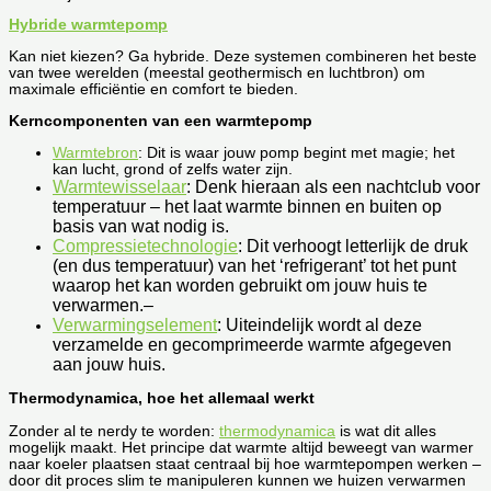
Hybride warmtepomp
Kan niet kiezen? Ga hybride. Deze systemen combineren het beste
van twee werelden (meestal geothermisch en luchtbron) om
maximale efficiëntie en comfort te bieden.
Kerncomponenten van een warmtepomp
Warmtebron
: Dit is waar jouw pomp begint met magie; het
kan lucht, grond of zelfs water zijn.
Warmtewisselaar
: Denk hieraan als een nachtclub voor
temperatuur – het laat warmte binnen en buiten op
basis van wat nodig is.
Compressietechnologie
: Dit verhoogt letterlijk de druk
(en dus temperatuur) van het ‘refrigerant’ tot het punt
waarop het kan worden gebruikt om jouw huis te
verwarmen.
–
Verwarmingselement
: Uiteindelijk wordt al deze
verzamelde en gecomprimeerde warmte afgegeven
aan jouw huis.
Thermodynamica, hoe het allemaal werkt
Zonder al te nerdy te worden:
thermodynamica
is wat dit alles
mogelijk maakt. Het principe dat warmte altijd beweegt van warmer
naar koeler plaatsen staat centraal bij hoe warmtepompen werken –
door dit proces slim te manipuleren kunnen we huizen verwarmen