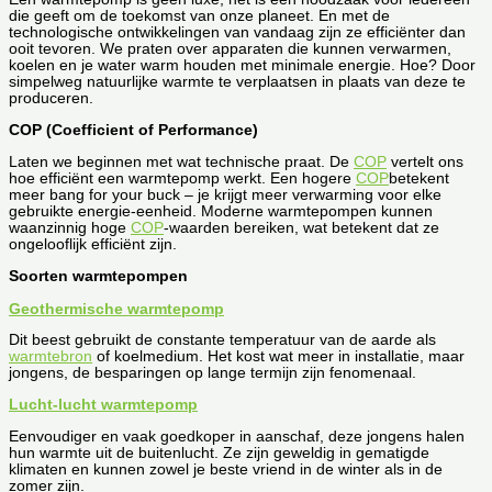
die geeft om de toekomst van onze planeet. En met de
technologische ontwikkelingen van vandaag zijn ze efficiënter dan
ooit tevoren. We praten over apparaten die kunnen verwarmen,
koelen en je water warm houden met minimale energie. Hoe? Door
simpelweg natuurlijke warmte te verplaatsen in plaats van deze te
produceren.
COP (Coefficient of Performance)
Laten we beginnen met wat technische praat. De
COP
vertelt ons
hoe efficiënt een warmtepomp werkt. Een hogere
COP
betekent
meer bang for your buck – je krijgt meer verwarming voor elke
gebruikte energie-eenheid. Moderne warmtepompen kunnen
waanzinnig hoge
COP
-waarden bereiken, wat betekent dat ze
ongelooflijk efficiënt zijn.
Soorten warmtepompen
Geothermische warmtepomp
Dit beest gebruikt de constante temperatuur van de aarde als
warmtebron
of koelmedium. Het kost wat meer in installatie, maar
jongens, de besparingen op lange termijn zijn fenomenaal.
Lucht-lucht warmtepomp
Eenvoudiger en vaak goedkoper in aanschaf, deze jongens halen
hun warmte uit de buitenlucht. Ze zijn geweldig in gematigde
klimaten en kunnen zowel je beste vriend in de winter als in de
zomer zijn.