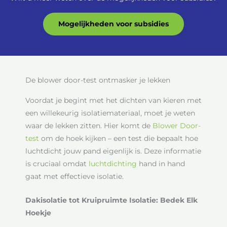
Mogelijkheden voor subsidies
De blower door-test ontmasker je lekken
Voordat je begint met het dichten van kieren met
een willekeurig isolatiemateriaal, moet je weten
waar de lekken zitten. Hier komt de
Blower Door-
test
om de hoek kijken – een test die bepaalt hoe
luchtdicht jouw pand eigenlijk is. Deze informatie
is cruciaal omdat
luchtdichting
hand in hand
gaat met effectieve isolatie.
Dakisolatie tot Kruipruimte Isolatie: Bedek Elk
Hoekje