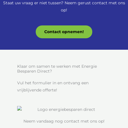
Staat uw vraag er niet tussen? Neem gerust contact met ons
op!
Contact opnemen!
Klaar om samen te werken met Energie
Besparen Direct?
Vul het formulier in en ontvang een
vrijblijvende offerte!
Neem vandaag nog contact met ons op!