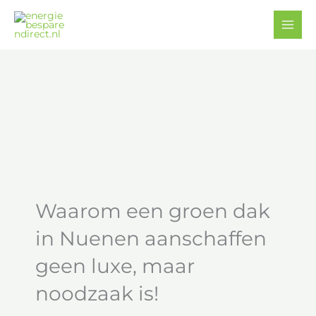
Ga
Facebook
YouTube
naar
de
inhoud
Waarom een groen dak
in Nuenen aanschaffen
geen luxe, maar
noodzaak is!