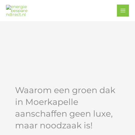
Ga
Facebook
YouTube
naar
de
inhoud
Waarom een groen dak
in Moerkapelle
aanschaffen geen luxe,
maar noodzaak is!