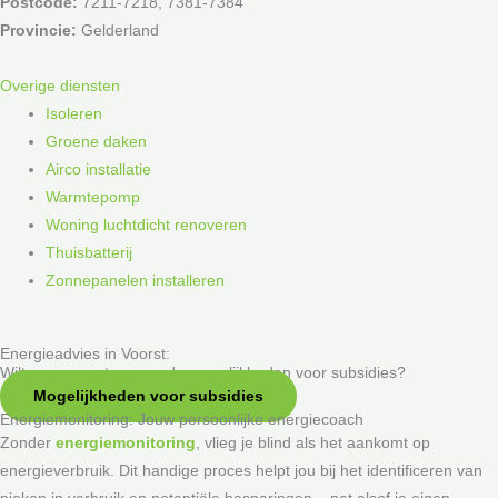
Postcode:
7211-7218, 7381-7384
Provincie:
Gelderland
Overige diensten
Isoleren
Groene daken
Airco installatie
Warmtepomp
Woning luchtdicht renoveren
Thuisbatterij
Zonnepanelen installeren
Energieadvies in Voorst:
Wilt u meer weten over de mogelijkheden voor subsidies?
Mogelijkheden voor subsidies
Energiemonitoring: Jouw persoonlijke energiecoach
Zonder
energiemonitoring
, vlieg je blind als het aankomt op
energieverbruik. Dit handige proces helpt jou bij het identificeren van