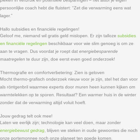
pieken in verbruik en potentiële besparingen – net alsof je eigen
persoonlijke coach hebt die fluistert: “Zet die verwarming eens wat
lager.”
Hallo subsidies en financiële regelingen!
Geloof me, niemand wil gratis geld mislopen. Er zijn talloze
subsidies
en financiële regelingen
beschikbaar voor wie slim genoeg is om ze
aan te vragen. Dus voordat je roept dat
energiebesparende
maatregelen
te duur zijn, doe eerst even goed onderzoek!
Thermografie en comfortverbetering: Zien is geloven
Mocht thermo-grafisch onderzoek nieuw voor je zijn, stel het dan voor
als röntgenbril waarmee experts door muren heen kunnen kijken om
warmtelekken op te sporen. Resultaat? Een warmer huis in de winter
zonder dat de verwarming altijd voluit hoeft.
Jouw gedrag telt ook mee!
Laten we eerlijk zijn; technologie kan veel doen, maar zonder
energiebewust gedrag
, blijven we steken in oude gewoontes die noch
onze portemonnee noch onze planeet ten goede komen.