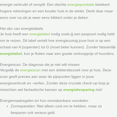
energie verbruikt of verspilt. Een slechte
energieprestatie
betekent
hogere rekeningen en een kouder huis in de winter. Denk daar maar
eens over na als je weer eens bibbert onder je deken.
Het abc van energielabels
Je huis heeft een
energielabel
nodig zoals jij een paspoort nodig hebt
om te reizen. Dit label vertelt hoe energiezuinig jouw huis is op een
schaal van A (superster) tot G (moet beter kunnen). Zonder fatsoenlijk
energielabel
, kun je fluiten naar een goede verkoopprijs of huurders.
Energiescan: De diagnose die je niet wilt missen
Vergelijk de
energiescan
met een doktersbezoek voor je huis. Deze
scan geeft precies aan waar de pijnpunten liggen in jouw
energieverbruik en -verlies. Zonder deze cruciale check-up loop je
misschien wel fantastische kansen op
energiebesparing
mis!
Energiemaatregelen en hun onmiskenbare voordelen
Zonnepanelen: Niet alleen cool om te hebben, maar ze
besparen ook serieus geld.