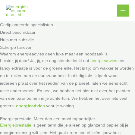
Ga
Facebook
YouTube
naar
de
Gediplomeerde specialisten
inhoud
Direct beschikbaar
Hulp met subsidie
Scherpe tarieven
Waarom energieadvies geen luxe maar een noodzaak is
Luister, jij daar! Ja, jij, die nog steeds denkt dat
energieadvies
een
fancy extraatje is voor de groene elite. Het is tijd om wakker te worden
en te ruiken aan de duurzaamheid. In dit digitale tijdperk waar
iedereen praat over het redden van de planeet, laten we eens echt
actie ondernemen. En nee, we hebben het hier niet over het planten
van een paar bomen in je achtertuin. We hebben het over iets veel
groters:
energieadvies
voor je woning.
Energieprestatie: Meer dan een mooi rapportcijfer
Energieprestatie
is geen term die je alleen op glanzend papier bij je
energierekening wilt zien. Het gaat erom hoe efficiënt jouw huis