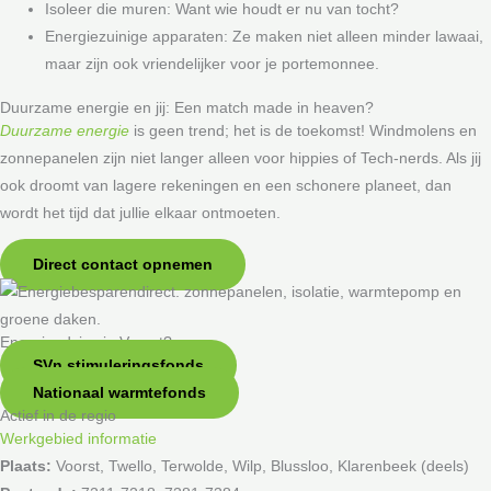
Isoleer die muren: Want wie houdt er nu van tocht?
Energiezuinige apparaten: Ze maken niet alleen minder lawaai,
maar zijn ook vriendelijker voor je portemonnee.
Duurzame energie en jij: Een match made in heaven?
Duurzame
energie
is geen trend; het is de toekomst! Windmolens en
zonnepanelen zijn niet langer alleen voor hippies of Tech-nerds. Als jij
ook droomt van lagere rekeningen en een schonere planeet, dan
wordt het tijd dat jullie elkaar ontmoeten.
Direct contact opnemen
Energieadvies in Voorst?
SVn stimuleringsfonds
Nationaal warmtefonds
Actief in de regio
Werkgebied informatie
Plaats:
Voorst, Twello, Terwolde, Wilp, Blussloo, Klarenbeek (deels)