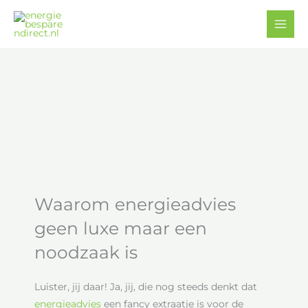
Ga
Facebook
YouTube
naar
de
inhoud
Waarom energieadvies
geen luxe maar een
noodzaak is
Luister, jij daar! Ja, jij, die nog steeds denkt dat
energieadvies
een fancy extraatje is voor de