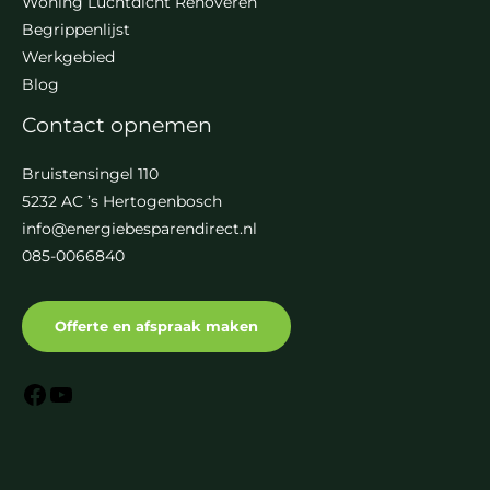
Woning Luchtdicht Renoveren
Begrippenlijst
Werkgebied
Blog
Contact opnemen
Bruistensingel 110
5232 AC ’s Hertogenbosch
info@energiebesparendirect.nl
085-0066840
Offerte en afspraak maken