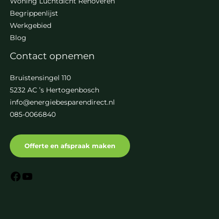
Woning Luchtdicht Renoveren
Begrippenlijst
Werkgebied
Blog
Contact opnemen
Bruistensingel 110
5232 AC ’s Hertogenbosch
info@energiebesparendirect.nl
085-0066840
Offerte en afspraak maken