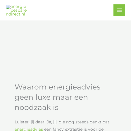
Ga
Facebook
YouTube
naar
de
inhoud
Waarom energieadvies
geen luxe maar een
noodzaak is
Luister, jij daar! Ja, jij, die nog steeds denkt dat
energieadvies
een fancy extraatje is voor de