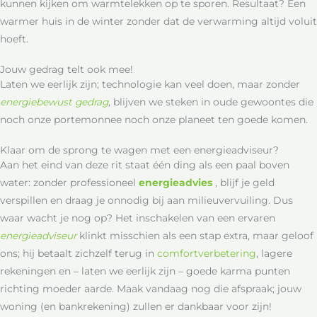
kunnen kijken om warmtelekken op te sporen. Resultaat? Een
warmer huis in de winter zonder dat de verwarming altijd voluit
hoeft.
Jouw gedrag telt ook mee!
Laten we eerlijk zijn; technologie kan veel doen, maar zonder
energiebewust gedrag
, blijven we steken in oude gewoontes die
noch onze portemonnee noch onze planeet ten goede komen.
Klaar om de sprong te wagen met een energieadviseur?
Aan het eind van deze rit staat één ding als een paal boven
water: zonder professioneel
energieadvies
, blijf je geld
verspillen en draag je onnodig bij aan milieuvervuiling. Dus
waar wacht je nog op? Het inschakelen van een ervaren
energieadviseur
klinkt misschien als een stap extra, maar geloof
ons; hij betaalt zichzelf terug in
comfortverbetering
, lagere
rekeningen en – laten we eerlijk zijn – goede karma punten
richting moeder aarde. Maak vandaag nog die afspraak; jouw
woning (en bankrekening) zullen er dankbaar voor zijn!