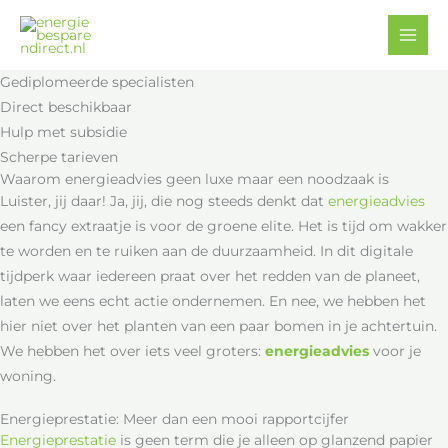
Ga
Facebook
YouTube
naar
de
Gediplomeerde specialisten
inhoud
Direct beschikbaar
Hulp met subsidie
Scherpe tarieven
Waarom energieadvies geen luxe maar een noodzaak is
Luister, jij daar! Ja, jij, die nog steeds denkt dat
energieadvies
een fancy extraatje is voor de groene elite. Het is tijd om wakker
te worden en te ruiken aan de duurzaamheid. In dit digitale
tijdperk waar iedereen praat over het redden van de planeet,
laten we eens echt actie ondernemen. En nee, we hebben het
hier niet over het planten van een paar bomen in je achtertuin.
We hebben het over iets veel groters:
energieadvies
voor je
woning.
Energieprestatie: Meer dan een mooi rapportcijfer
Energieprestatie
is geen term die je alleen op glanzend papier