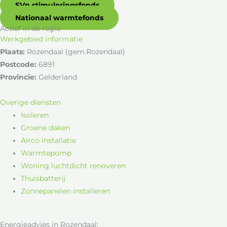
SVn stimuleringsfonds
Nationaal warmtefonds
Actief in de regio
Werkgebied informatie
Plaats:
Rozendaal (gem.Rozendaal)
Postcode:
6891
Provincie:
Gelderland
Overige diensten
Isoleren
Groene daken
Airco installatie
Warmtepomp
Woning luchtdicht renoveren
Thuisbatterij
Zonnepanelen installeren
Energieadvies in Rozendaal: