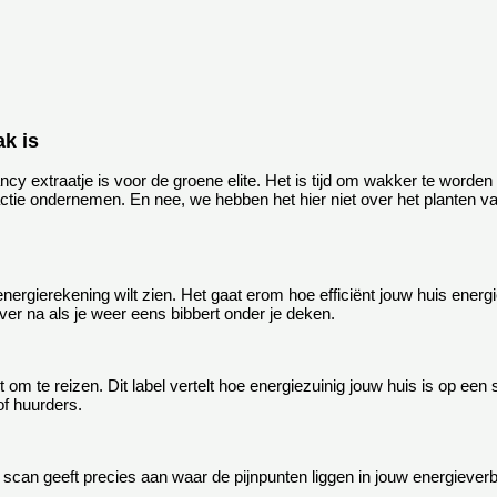
k is
ncy extraatje is voor de groene elite. Het is tijd om wakker te worden 
actie ondernemen. En nee, we hebben het hier niet over het planten va
energierekening wilt zien. Het gaat erom hoe efficiënt jouw huis energi
er na als je weer eens bibbert onder je deken.
t om te reizen. Dit label vertelt hoe energiezuinig jouw huis is op ee
of huurders.
can geeft precies aan waar de pijnpunten liggen in jouw energieverbr