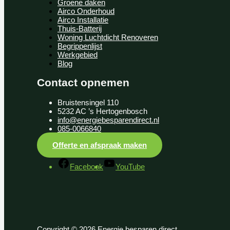
Groene daken
Airco Onderhoud
Airco Installatie
Thuis-Batterij
Woning Luchtdicht Renoveren
Begrippenlijst
Werkgebied
Blog
Contact opnemen
Bruistensingel 110
5232 AC ’s Hertogenbosch
info@energiebesparendirect.nl
085-0066840
Offerte en afspraak maken
Facebook
YouTube
Copyright © 2026 Energie besparen direct