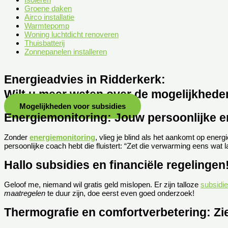
Groene daken
Airco installatie
Warmtepomp
Woning luchtdicht renoveren
Thuisbatterij
Zonnepanelen installeren
Energieadvies in Ridderkerk:
Wilt u meer weten over de mogelijkhede
Mogelijkheden voor subsidies
Energiemonitoring: Jouw persoonlijke 
Zonder
energiemonitoring
, vlieg je blind als het aankomt op energi
persoonlijke coach hebt die fluistert: “Zet die verwarming eens wat l
Hallo subsidies en financiële regelingen
Geloof me, niemand wil gratis geld mislopen. Er zijn talloze
subsidie
maatregelen
te duur zijn, doe eerst even goed onderzoek!
Thermografie en comfortverbetering: Zi