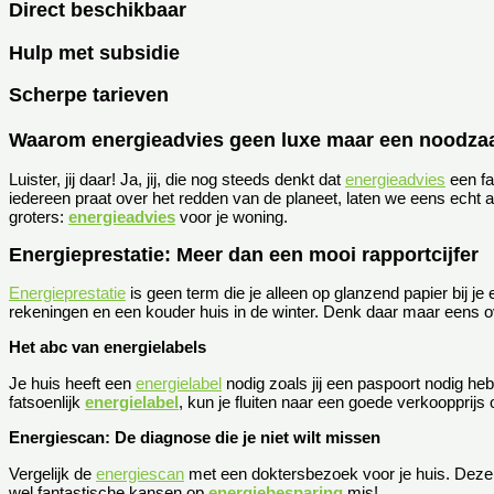
Direct beschikbaar
Hulp met subsidie
Scherpe tarieven
Waarom energieadvies geen luxe maar een noodzaa
Luister, jij daar! Ja, jij, die nog steeds denkt dat
energieadvies
een fa
iedereen praat over het redden van de planeet, laten we eens echt 
groters:
energieadvies
voor je woning.
Energieprestatie: Meer dan een mooi rapportcijfer
Energieprestatie
is geen term die je alleen op glanzend papier bij je 
rekeningen en een kouder huis in de winter. Denk daar maar eens ov
Het abc van energielabels
Je huis heeft een
energielabel
nodig zoals jij een paspoort nodig heb
fatsoenlijk
energielabel
, kun je fluiten naar een goede verkoopprijs 
Energiescan: De diagnose die je niet wilt missen
Vergelijk de
energiescan
met een doktersbezoek voor je huis. Deze s
wel fantastische kansen op
energiebesparing
mis!