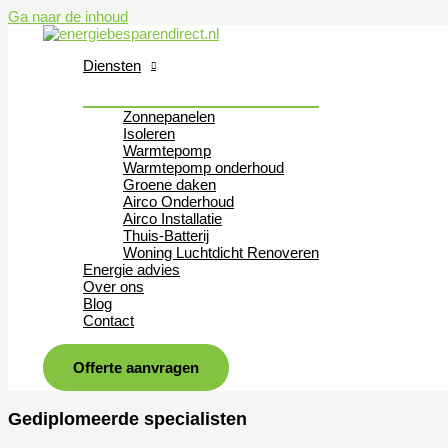
Ga naar de inhoud
Diensten
Zonnepanelen
Isoleren
Warmtepomp
Warmtepomp onderhoud
Groene daken
Airco Onderhoud
Airco Installatie
Thuis-Batterij
Woning Luchtdicht Renoveren
Energie advies
Over ons
Blog
Contact
Offerte aanvragen
Gediplomeerde specialisten