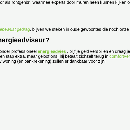
voor als röntgenbril waarmee experts door muren heen kunnen kijken
iebewust gedrag
, blijven we steken in oude gewoontes die noch onz
nergieadviseur?
zonder professioneel
energieadvies
, blijf je geld verspillen en draag
en stap extra, maar geloof ons; hij betaalt zichzelf terug in
comfortver
 woning (en bankrekening) zullen er dankbaar voor zijn!