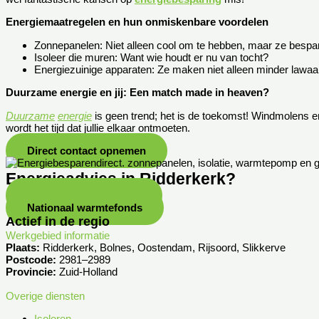
Energiemaatregelen en hun onmiskenbare voordelen
Zonnepanelen: Niet alleen cool om te hebben, maar ze bespar
Isoleer die muren: Want wie houdt er nu van tocht?
Energiezuinige apparaten: Ze maken niet alleen minder lawaai
Duurzame energie en jij: Een match made in heaven?
Duurzame
energie
is geen trend; het is de toekomst! Windmolens en
wordt het tijd dat jullie elkaar ontmoeten.
Direct contact opnemen
Energieadvies in Ridderkerk?
SVn stimuleringsfonds
Nationaal warmtefonds
Actief in de regio
Werkgebied informatie
Plaats:
Ridderkerk, Bolnes, Oostendam, Rijsoord, Slikkerve
Postcode:
2981–2989
Provincie:
Zuid-Holland
Overige diensten
Isoleren