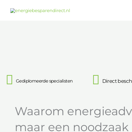
Ga
naar
de
inhoud
Gediplomeerde specialisten
Direct besch
Waarom energieadvi
maar een noodzaak 