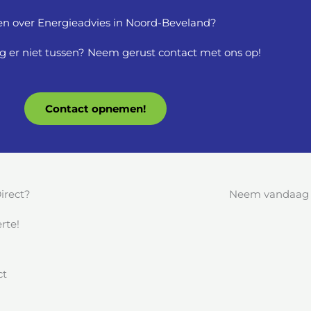
en over Energieadvies in Noord-Beveland?
g er niet tussen? Neem gerust contact met ons op!
Contact opnemen!
irect?
Neem vandaag n
rte!