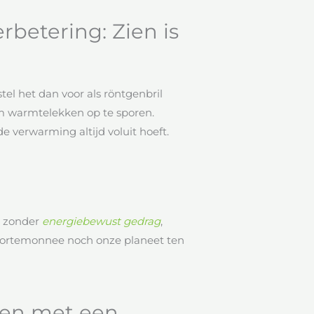
betering: Zien is
tel het dan voor als röntgenbril
 warmtelekken op te sporen.
e verwarming altijd voluit hoeft.
r zonder
energiebewust gedrag
,
 portemonnee noch onze planeet ten
gen met een