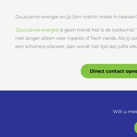
Duurzame energie en jij: Een match made in heaven
Duurzame
energie
is geen trend; het is de toekoms
niet langer alleen voor hippies of Tech-nerds. Als jij
een schonere planeet, dan wordt het tijd dat jullie e
Direct contact op
Wilt u mee