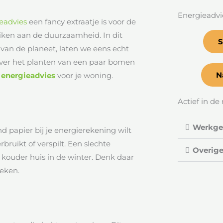
Energieadvi
eadvies
een fancy extraatje is voor de
uiken aan de duurzaamheid. In dit
S
 van de planeet, laten we eens echt
over het planten van een paar bomen
N
:
energieadvies
voor je woning.
Actief in de 
Werkgeb
d papier bij je energierekening wilt
bruikt of verspilt. Een slechte
Overige
kouder huis in de winter. Denk daar
deken.