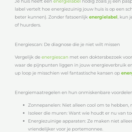
Je huis heeft een
energielabel
nodig zoals jij een pas
label vertelt hoe energiezuinig jouw huis is op een sc
beter kunnen). Zonder fatsoenlijk
energielabel
, kun 
of huurders.
Energiescan: De diagnose die je niet wilt missen
Vergelijk de
energiescan
met een doktersbezoek voor j
waar de pijnpunten liggen in jouw energieverbruik en
up loop je misschien wel fantastische kansen op
ener
Energiemaatregelen en hun onmiskenbare voordele
Zonnepanelen: Niet alleen cool om te hebben, 
Isoleer die muren: Want wie houdt er nu van t
Energiezuinige apparaten: Ze maken niet allee
vriendelijker voor je portemonnee.