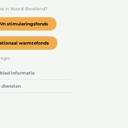
es in Noord-Beveland?
Vn stimuleringsfonds
ationaal warmtefonds
regio
ied informatie
 diensten