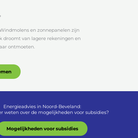
?
t! Windmolens en zonnepanelen zijn
 ook droomt van lagere rekeningen en
lkaar ontmoeten.
nemen
Energieadvies in Noord-Beveland:
r weten over de mogelijkheden voor subsidies?
Mogelijkheden voor subsidies