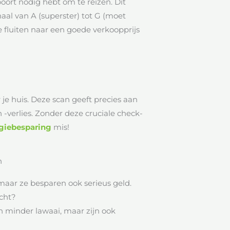
poort nodig hebt om te reizen. Dit
haal van A (superster) tot G (moet
je fluiten naar een goede verkoopprijs
e huis. Deze scan geeft precies aan
 -verlies. Zonder deze cruciale check-
giebesparing
mis!
n
maar ze besparen ook serieus geld.
ocht?
n minder lawaai, maar zijn ook