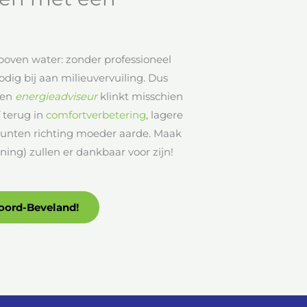
 boven water: zonder professioneel
nodig bij aan milieuvervuiling. Dus
ren
energieadviseur
klinkt misschien
f terug in
comfortverbetering
, lagere
 punten richting moeder aarde. Maak
ing) zullen er dankbaar voor zijn!
Noord-Beveland!