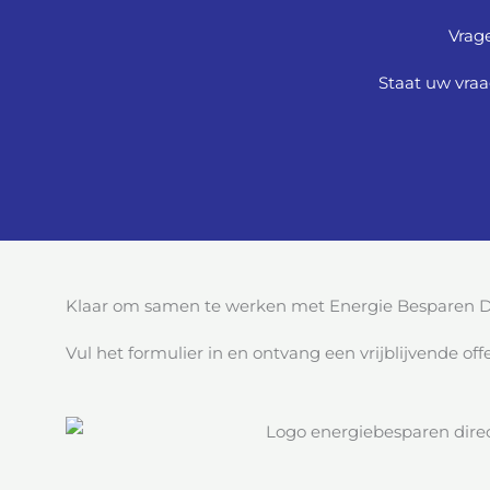
Vrag
Staat uw vraa
Klaar om samen te werken met Energie Besparen D
Vul het formulier in en ontvang een vrijblijvende offe