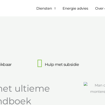
Diensten
Energie advies
Over 
ikbaar
Hulp met subsidie
het ultieme
andboek