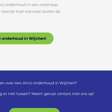
irco onderhoud in een notendop.
ij heerlijk koel wanneer buiten de
co onderhoud in Wijchen!
en over een Airco onderhoud in Wijchen?
g er niet tussen? Neem gerust contact met ons op!