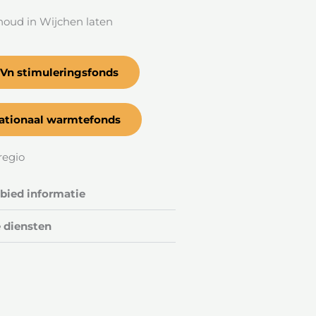
houd in Wijchen laten
?
Vn stimuleringsfonds
ationaal warmtefonds
regio
ied informatie
 diensten