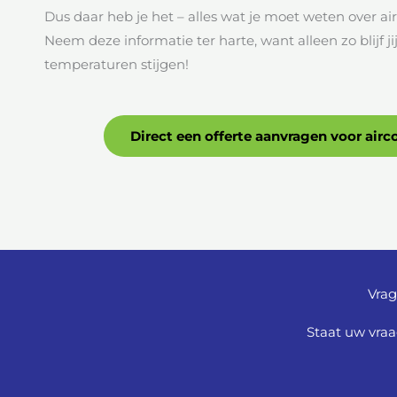
Dus daar heb je het – alles wat je moet weten over a
Neem deze informatie ter harte, want alleen zo blijf j
temperaturen stijgen!
Direct een offerte aanvragen voor air
Vrag
Staat uw vraa