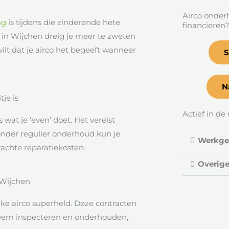
Airco onder
ng
is tijdens die zinderende hete
financieren
in Wijchen dreig je meer te zweten
wilt dat je airco het begeeft wanneer
S
N
je is
Actief in de 
ts wat je ‘even’ doet. Het vereist
Zonder regulier onderhoud kun je
Werkgeb
achte reparatiekosten.
Overige
 Wijchen
jke airco superheld. Deze contracten
steem inspecteren en onderhouden,