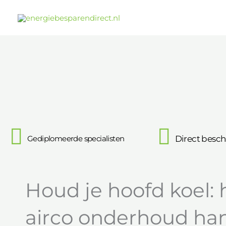
Ga
naar
de
inhoud
Gediplomeerde specialisten
Direct besch
Houd je hoofd koel: 
airco onderhoud h