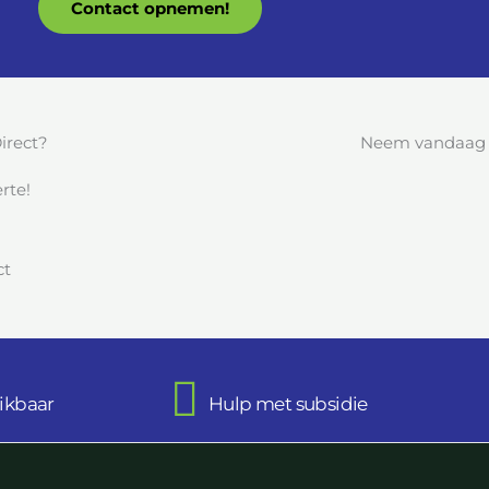
Contact opnemen!
irect?
Neem vandaag n
rte!
ikbaar
Hulp met subsidie