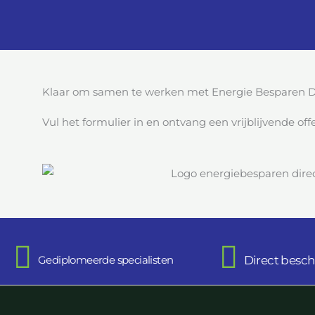
Klaar om samen te werken met Energie Besparen D
Vul het formulier in en ontvang een vrijblijvende offe
Gediplomeerde specialisten
Direct besch