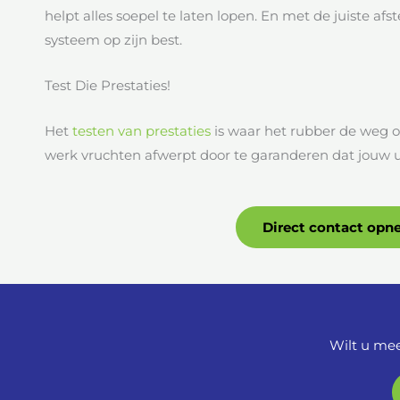
helpt alles soepel te laten lopen. En met de juiste afst
systeem op zijn best.
Test Die Prestaties!
Het
testen van prestaties
is waar het rubber de weg on
werk vruchten afwerpt door te garanderen dat jouw u
Direct contact op
Wilt u mee