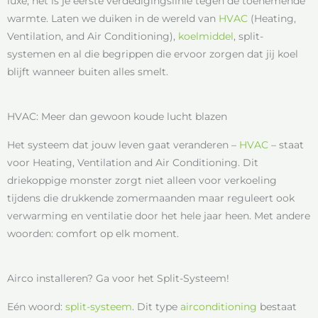
luxe; het is je eerste verdedigingslinie tegen de toenemende
warmte. Laten we duiken in de wereld van
HVAC
(Heating,
Ventilation, and Air Conditioning),
koelmiddel
, split-
systemen en al die begrippen die ervoor zorgen dat jij koel
blijft wanneer buiten alles smelt.
HVAC: Meer dan gewoon koude lucht blazen
Het systeem dat jouw leven gaat veranderen –
HVAC
– staat
voor Heating, Ventilation and Air Conditioning. Dit
driekoppige monster zorgt niet alleen voor verkoeling
tijdens die drukkende zomermaanden maar reguleert ook
verwarming en ventilatie door het hele jaar heen. Met andere
woorden: comfort op elk moment.
Airco installeren? Ga voor het Split-Systeem!
Eén woord:
split-systeem
. Dit type
airconditioning
bestaat