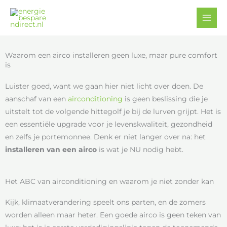
Ga
Facebook
YouTube
naar
de
inhoud
Waarom een airco installeren geen luxe, maar pure comfort
is
Luister goed, want we gaan hier niet licht over doen. De
aanschaf van een
airconditioning
is geen beslissing die je
uitstelt tot de volgende hittegolf je bij de lurven grijpt. Het is
een essentiële upgrade voor je levenskwaliteit, gezondheid
en zelfs je portemonnee. Denk er niet langer over na: het
installeren van een airco
is wat je NU nodig hebt.
Het ABC van airconditioning en waarom je niet zonder kan
Kijk, klimaatverandering speelt ons parten, en de zomers
worden alleen maar heter. Een goede airco is geen teken van