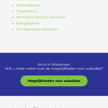
Warmtepomp
Thuisbatterij
Woning luchtdicht renoveren
Energieadvies
Zonnepanelen installeren
Airco in Wassenaar:
Wilt u meer weten over de mogelijkheden voor subsidies?
Mogelijkheden voor subsidies