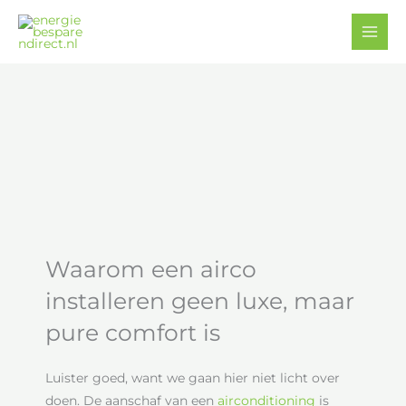
Ga
Facebook
YouTube
naar
de
inhoud
Waarom een airco
installeren geen luxe, maar
pure comfort is
Luister goed, want we gaan hier niet licht over
doen. De aanschaf van een
airconditioning
is