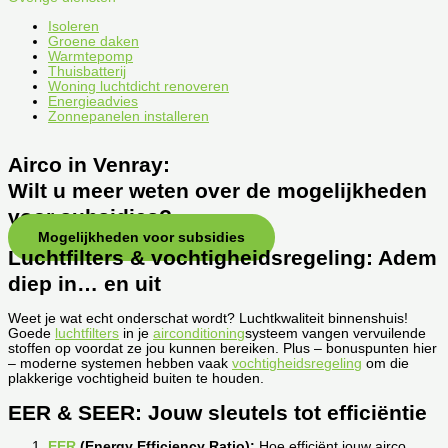
Isoleren
Groene daken
Warmtepomp
Thuisbatterij
Woning luchtdicht renoveren
Energieadvies
Zonnepanelen installeren
Airco in Venray:
Wilt u meer weten over de mogelijkheden
voor subsidies?
Mogelijkheden voor subsidies
Luchtfilters & vochtigheidsregeling: Adem
diep in… en uit
Weet je wat echt onderschat wordt? Luchtkwaliteit binnenshuis!
Goede
luchtfilters
in je
airconditioning
systeem vangen vervuilende
stoffen op voordat ze jou kunnen bereiken. Plus – bonuspunten hier
– moderne systemen hebben vaak
vochtigheidsregeling
om die
plakkerige vochtigheid buiten te houden.
EER & SEER: Jouw sleutels tot efficiëntie
EER
(Energy Efficiency Ratio):
Hoe efficiënt jouw airco