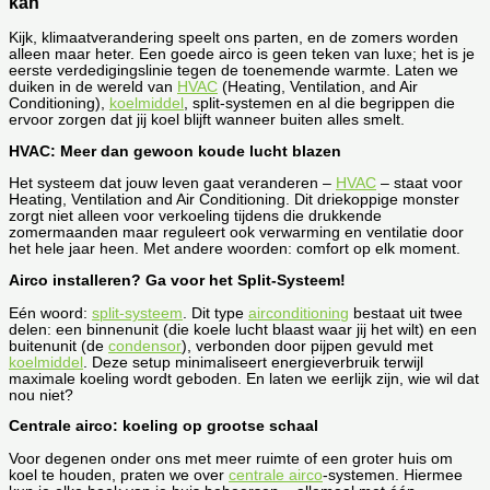
kan
Kijk, klimaatverandering speelt ons parten, en de zomers worden
alleen maar heter. Een goede airco is geen teken van luxe; het is je
eerste verdedigingslinie tegen de toenemende warmte. Laten we
duiken in de wereld van
HVAC
(Heating, Ventilation, and Air
Conditioning),
koelmiddel
, split-systemen en al die begrippen die
ervoor zorgen dat jij koel blijft wanneer buiten alles smelt.
HVAC: Meer dan gewoon koude lucht blazen
Het systeem dat jouw leven gaat veranderen –
HVAC
– staat voor
Heating, Ventilation and Air Conditioning. Dit driekoppige monster
zorgt niet alleen voor verkoeling tijdens die drukkende
zomermaanden maar reguleert ook verwarming en ventilatie door
het hele jaar heen. Met andere woorden: comfort op elk moment.
Airco installeren? Ga voor het Split-Systeem!
Eén woord:
split-systeem
. Dit type
airconditioning
bestaat uit twee
delen: een binnenunit (die koele lucht blaast waar jij het wilt) en een
buitenunit (de
condensor
), verbonden door pijpen gevuld met
koelmiddel
. Deze setup minimaliseert energieverbruik terwijl
maximale koeling wordt geboden. En laten we eerlijk zijn, wie wil dat
nou niet?
Centrale airco: koeling op grootse schaal
Voor degenen onder ons met meer ruimte of een groter huis om
koel te houden, praten we over
centrale airco
-systemen. Hiermee