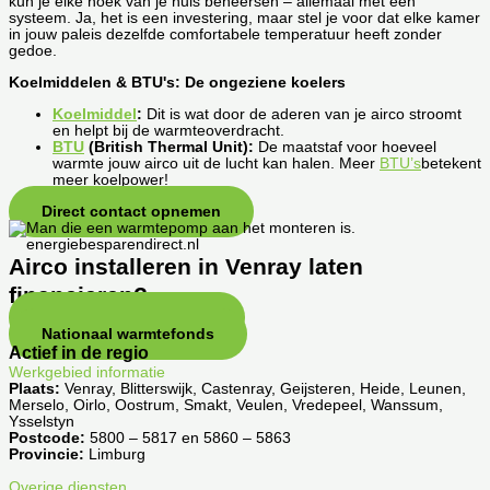
kun je elke hoek van je huis beheersen – allemaal met één
systeem. Ja, het is een investering, maar stel je voor dat elke kamer
in jouw paleis dezelfde comfortabele temperatuur heeft zonder
gedoe.
Koelmiddelen & BTU's: De ongeziene koelers
Koelmiddel
:
Dit is wat door de aderen van je airco stroomt
en helpt bij de warmteoverdracht.
BTU
(British Thermal Unit):
De maatstaf voor hoeveel
warmte jouw airco uit de lucht kan halen. Meer
BTU’s
betekent
meer koelpower!
Direct contact opnemen
Airco installeren in Venray laten
financieren?
SVn stimuleringsfonds
Nationaal warmtefonds
Actief in de regio
Werkgebied informatie
Plaats:
Venray, Blitterswijk, Castenray, Geijsteren, Heide, Leunen,
Merselo, Oirlo, Oostrum, Smakt, Veulen, Vredepeel, Wanssum,
Ysselstyn
Postcode:
5800 – 5817 en 5860 – 5863
Provincie:
Limburg
Overige diensten