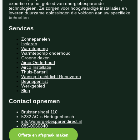
expertise op het gebied van energiebesparende
technologieën. Ze zorgen voor hoogwaardige installaties en
leveren duurzame oplossingen die voldoen aan uw specifieke
behoeften.
Services
Zonnepanelen
Isoleren
Warmtepomp
Warmtepomp onderhoud
Groene daken
Airco Onderhoud
Airco Installatie
Thuis-Batterij
Woning Luchtdicht Renoveren
Begrippenlijst
Werkgebied
Blog
Contact opnemen
Bruistensingel 110
5232 AC ’s Hertogenbosch
info@energiebesparendirect.nl
085-0066840
Offerte en afspraak maken