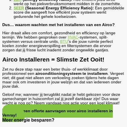
werkt op het piekverbruiksmoment midden in de zomerhitte.
SEER
(Seasonal Energy Efficiency Ratio):
Een gemiddelde
score die aangeeft hoe efficiënt jouw systeem werkt
gedurende het gehele koelseizoen.
Dus… waarom wachten met het installeren van een Airco?
Hier draait alles om comfort, gezondheid en efficiency op lange
termijn. We hebben gesproken over
HVAC
-systemen, split-
systemen versus centrale units,
BTU
’s die jouw ruimte perfect
koelen zonder energieverspilling en filtersystemen die ervoor
zorgen dat jij frisse lucht inademt zonder ongewilde gastjes.
Airco Installeren = Slimste Zet Ooit!
Zet nu deze stap naar een beter thuis- of werkklimaat door
professioneel een
airconditioningsysteem te installeren
. Vergeet
niet; dit gaat niet alleen om verkoeling zoeken tijdens hete dagen
maar ook om investeren in jouw welzijn en dat van iedereen onder
jouw dak.
Geloof me; wanneer jij terugblikt nadat je hebt gekozen voor deze
gamechanger in huiscomfort zal jij jezelf dankbaar zijn! Dus waar
wacht je nog op? Neem vandaag nog actie voor een koel klimaat!
Direct een offerte aanvragen voor airco installeren in
Venray!
Meer energie besparen?