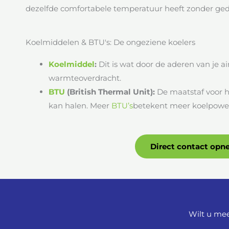
dezelfde comfortabele temperatuur heeft zonder ged
Koelmiddelen & BTU's: De ongeziene koelers
Koelmiddel
:
Dit is wat door de aderen van je ai
warmteoverdracht.
BTU
(British Thermal Unit):
De maatstaf voor h
kan halen. Meer
BTU’s
betekent meer koelpowe
Direct contact op
Wilt u mee