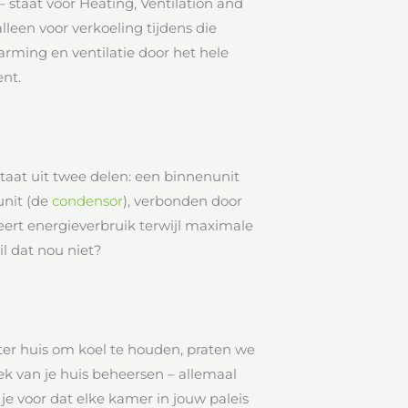
– staat voor Heating, Ventilation and
lleen voor verkoeling tijdens die
ing en ventilatie door het hele
nt.
taat uit twee delen: een binnenunit
nunit (de
condensor
), verbonden door
eert energieverbruik terwijl maximale
il dat nou niet?
er huis om koel te houden, praten we
k van je huis beheersen – allemaal
 je voor dat elke kamer in jouw paleis