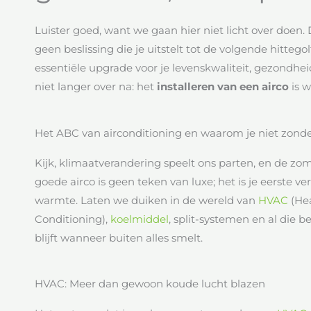
Luister goed, want we gaan hier niet licht over doen
geen beslissing die je uitstelt tot de volgende hittegolf
essentiële upgrade voor je levenskwaliteit, gezondhe
niet langer over na: het
installeren van een airco
is w
Het ABC van airconditioning en waarom je niet zond
Kijk, klimaatverandering speelt ons parten, en de zo
goede airco is geen teken van luxe; het is je eerste 
warmte. Laten we duiken in de wereld van
HVAC
(Hea
Conditioning),
koelmiddel
, split-systemen en al die b
blijft wanneer buiten alles smelt.
HVAC: Meer dan gewoon koude lucht blazen