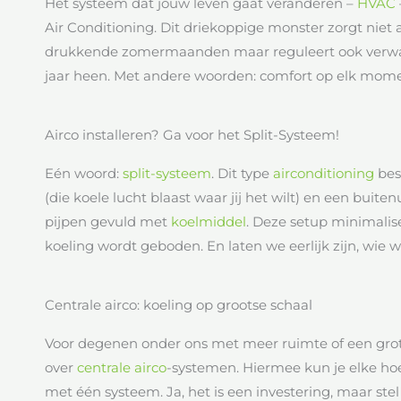
Het systeem dat jouw leven gaat veranderen –
HVAC
Air Conditioning. Dit driekoppige monster zorgt niet a
drukkende zomermaanden maar reguleert ook verwarm
jaar heen. Met andere woorden: comfort op elk mome
Airco installeren? Ga voor het Split-Systeem!
Eén woord:
split-systeem
. Dit type
airconditioning
bes
(die koele lucht blaast waar jij het wilt) en een buite
pijpen gevuld met
koelmiddel
. Deze setup minimalis
koeling wordt geboden. En laten we eerlijk zijn, wie w
Centrale airco: koeling op grootse schaal
Voor degenen onder ons met meer ruimte of een grot
over
centrale airco
-systemen. Hiermee kun je elke hoe
met één systeem. Ja, het is een investering, maar stel