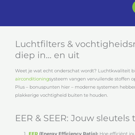
Luchtfilters & vochtigheid
diep in… en uit
Weet je wat echt onderschat wordt? Luchtkwaliteit 
airconditioning
systeem vangen vervuilende stoffen o
Plus – bonuspunten hier – moderne systemen hebb
plakkerige vochtigheid buiten te houden.
EER & SEER: Jouw sleutels t
EER
(Energy Efficiency Ratio):
Hoe efficiënt jo