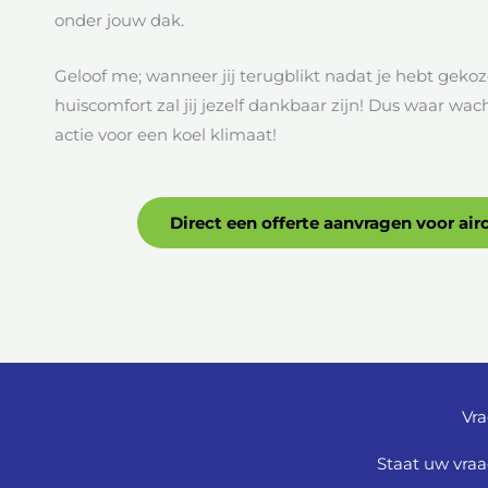
onder jouw dak.
Geloof me; wanneer jij terugblikt nadat je hebt gek
huiscomfort zal jij jezelf dankbaar zijn! Dus waar w
actie voor een koel klimaat!
Direct een offerte aanvragen voor airc
Vra
Staat uw vraa