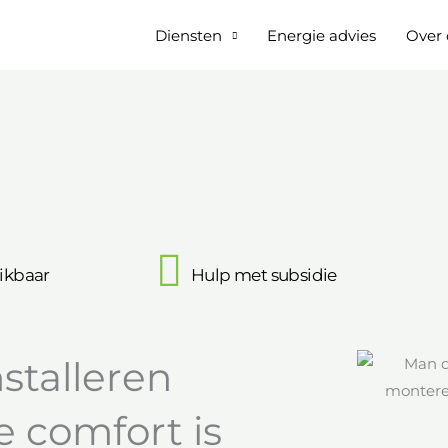
Diensten
Energie advies
Over 
ikbaar
Hulp met subsidie
stalleren
e comfort is