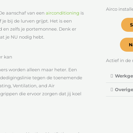
Airco instal
. De aanschaf van een
airconditioning
is
 je bij de lurven grijpt. Het is een
S
id en zelfs je portemonnee. Denk er
at je NU nodig hebt.
N
er kan
Actief in de 
mers worden alleen maar heter. Een
Werkgeb
verdedigingslinie tegen de toenemende
ting, Ventilation, and Air
Overige
egrippen die ervoor zorgen dat jij koel