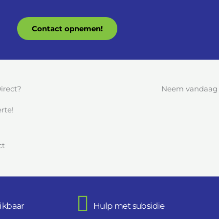
Contact opnemen!
irect?
Neem vandaag n
rte!
ikbaar
Hulp met subsidie