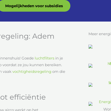
Mogelijkheden voor subsidies
Meer energi
sregeling: Adem
binnenshuis! Goede
luchtfilters
in je
p voordat ze jou kunnen bereiken.
en vaak
vochtigheidsregeling
om die
ot efficiëntie
Won
uw airco werkt op het