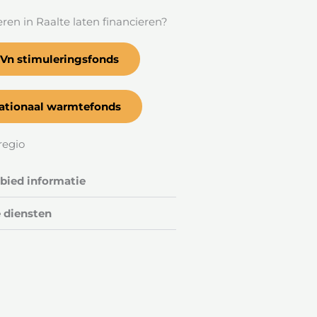
leren in Raalte laten financieren?
Vn stimuleringsfonds
ationaal warmtefonds
regio
ied informatie
 diensten