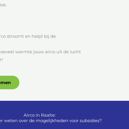
oe.
rco stroomt en helpt bij de
oeveel warmte jouw airco uit de lucht
r!
nemen
Airco in Raalte:
r weten over de mogelijkheden voor subsidies?