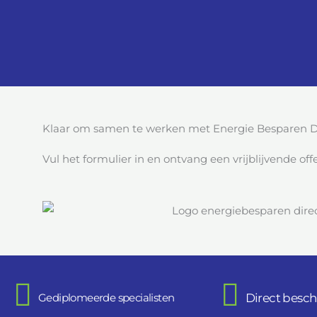
Klaar om samen te werken met Energie Besparen D
Vul het formulier in en ontvang een vrijblijvende offe
Gediplomeerde specialisten
Direct besch