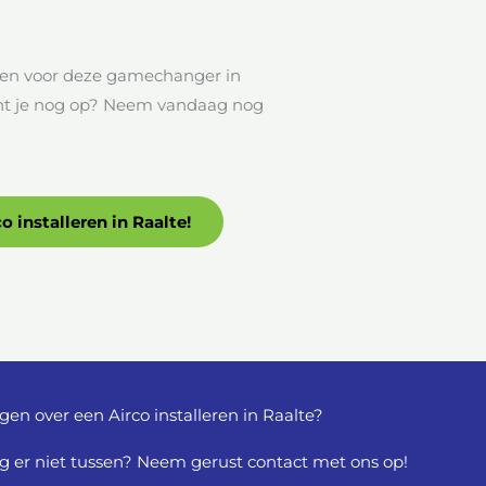
ozen voor deze gamechanger in
acht je nog op? Neem vandaag nog
o installeren in Raalte!
gen over een Airco installeren in Raalte?
g er niet tussen? Neem gerust contact met ons op!