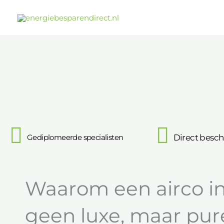
Ga
naar
de
inhoud
Gediplomeerde specialisten
Direct besch
Waarom een airco in
geen luxe, maar pur