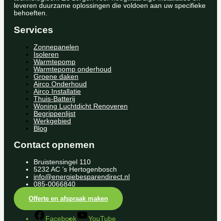
leveren duurzame oplossingen die voldoen aan uw specifieke
behoeften.
Services
Zonnepanelen
Isoleren
Warmtepomp
Warmtepomp onderhoud
Groene daken
Airco Onderhoud
Airco Installatie
Thuis-Batterij
Woning Luchtdicht Renoveren
Begrippenlijst
Werkgebied
Blog
Contact opnemen
Bruistensingel 110
5232 AC ’s Hertogenbosch
info@energiebesparendirect.nl
085-0066840
Offerte en afspraak maken
Facebook
YouTube