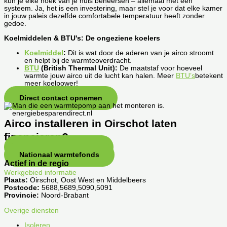
kun je elke hoek van je huis beheersen – allemaal met één
systeem. Ja, het is een investering, maar stel je voor dat elke kamer
in jouw paleis dezelfde comfortabele temperatuur heeft zonder
gedoe.
Koelmiddelen & BTU's: De ongeziene koelers
Koelmiddel
:
Dit is wat door de aderen van je airco stroomt
en helpt bij de warmteoverdracht.
BTU
(British Thermal Unit):
De maatstaf voor hoeveel
warmte jouw airco uit de lucht kan halen. Meer
BTU’s
betekent
meer koelpower!
Direct contact opnemen
Airco installeren in Oirschot laten
financieren?
SVn stimuleringsfonds
Nationaal warmtefonds
Actief in de regio
Werkgebied informatie
Plaats:
Oirschot, Oost West en Middelbeers
Postcode:
5688,5689,5090,5091
Provincie:
Noord-Brabant
Overige diensten
Isoleren