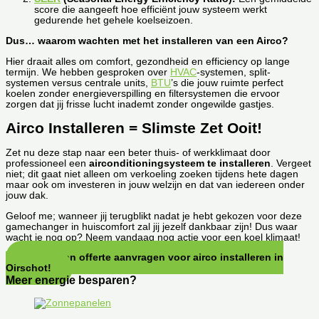
score die aangeeft hoe efficiënt jouw systeem werkt
gedurende het gehele koelseizoen.
Dus… waarom wachten met het installeren van een Airco?
Hier draait alles om comfort, gezondheid en efficiency op lange
termijn. We hebben gesproken over
HVAC
-systemen, split-
systemen versus centrale units,
BTU
’s die jouw ruimte perfect
koelen zonder energieverspilling en filtersystemen die ervoor
zorgen dat jij frisse lucht inademt zonder ongewilde gastjes.
Airco Installeren = Slimste Zet Ooit!
Zet nu deze stap naar een beter thuis- of werkklimaat door
professioneel een
airconditioningsysteem te installeren
. Vergeet
niet; dit gaat niet alleen om verkoeling zoeken tijdens hete dagen
maar ook om investeren in jouw welzijn en dat van iedereen onder
jouw dak.
Geloof me; wanneer jij terugblikt nadat je hebt gekozen voor deze
gamechanger in huiscomfort zal jij jezelf dankbaar zijn! Dus waar
wacht je nog op? Neem vandaag nog actie voor een koel klimaat!
Direct een offerte aanvragen voor airco installeren in
Oirschot!
Meer energie besparen?