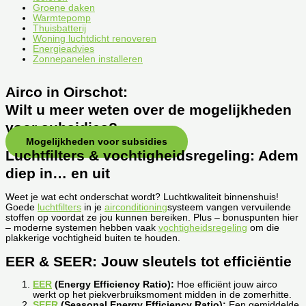
Groene daken
Warmtepomp
Thuisbatterij
Woning luchtdicht renoveren
Energieadvies
Zonnepanelen installeren
Airco in Oirschot:
Wilt u meer weten over de mogelijkheden
voor subsidies?
Mogelijkheden voor subsidies
Luchtfilters & vochtigheidsregeling: Adem
diep in… en uit
Weet je wat echt onderschat wordt? Luchtkwaliteit binnenshuis!
Goede
luchtfilters
in je
airconditioning
systeem vangen vervuilende
stoffen op voordat ze jou kunnen bereiken. Plus – bonuspunten hier
– moderne systemen hebben vaak
vochtigheidsregeling
om die
plakkerige vochtigheid buiten te houden.
EER & SEER: Jouw sleutels tot efficiëntie
EER
(Energy Efficiency Ratio):
Hoe efficiënt jouw airco
werkt op het piekverbruiksmoment midden in de zomerhitte.
SEER
(Seasonal Energy Efficiency Ratio):
Een gemiddelde