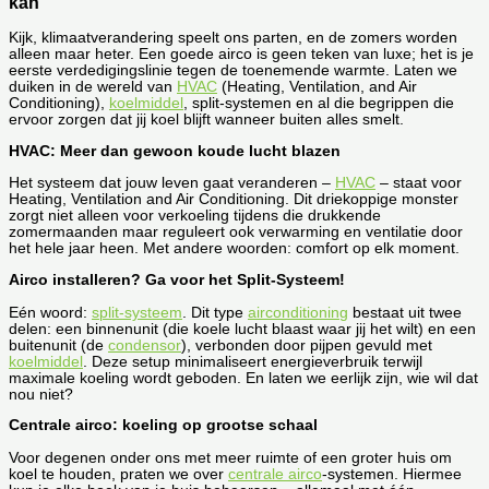
kan
Kijk, klimaatverandering speelt ons parten, en de zomers worden
alleen maar heter. Een goede airco is geen teken van luxe; het is je
eerste verdedigingslinie tegen de toenemende warmte. Laten we
duiken in de wereld van
HVAC
(Heating, Ventilation, and Air
Conditioning),
koelmiddel
, split-systemen en al die begrippen die
ervoor zorgen dat jij koel blijft wanneer buiten alles smelt.
HVAC: Meer dan gewoon koude lucht blazen
Het systeem dat jouw leven gaat veranderen –
HVAC
– staat voor
Heating, Ventilation and Air Conditioning. Dit driekoppige monster
zorgt niet alleen voor verkoeling tijdens die drukkende
zomermaanden maar reguleert ook verwarming en ventilatie door
het hele jaar heen. Met andere woorden: comfort op elk moment.
Airco installeren? Ga voor het Split-Systeem!
Eén woord:
split-systeem
. Dit type
airconditioning
bestaat uit twee
delen: een binnenunit (die koele lucht blaast waar jij het wilt) en een
buitenunit (de
condensor
), verbonden door pijpen gevuld met
koelmiddel
. Deze setup minimaliseert energieverbruik terwijl
maximale koeling wordt geboden. En laten we eerlijk zijn, wie wil dat
nou niet?
Centrale airco: koeling op grootse schaal
Voor degenen onder ons met meer ruimte of een groter huis om
koel te houden, praten we over
centrale airco
-systemen. Hiermee