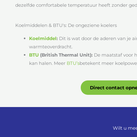
dezelfde comfortabele temperatuur heeft zonder ged
Koelmiddelen & BTU's: De ongeziene koelers
Koelmiddel
:
Dit is wat door de aderen van je ai
warmteoverdracht.
BTU
(British Thermal Unit):
De maatstaf voor h
kan halen. Meer
BTU’s
betekent meer koelpowe
Direct contact op
Wilt u mee