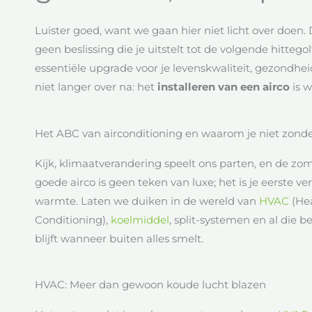
Luister goed, want we gaan hier niet licht over doen
geen beslissing die je uitstelt tot de volgende hittegolf
essentiële upgrade voor je levenskwaliteit, gezondhe
niet langer over na: het
installeren van een airco
is w
Het ABC van airconditioning en waarom je niet zond
Kijk, klimaatverandering speelt ons parten, en de zo
goede airco is geen teken van luxe; het is je eerste 
warmte. Laten we duiken in de wereld van
HVAC
(Hea
Conditioning),
koelmiddel
, split-systemen en al die b
blijft wanneer buiten alles smelt.
HVAC: Meer dan gewoon koude lucht blazen