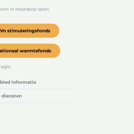
leren in Nootdorp laten
?
Vn stimuleringsfonds
ationaal warmtefonds
regio
ied informatie
 diensten