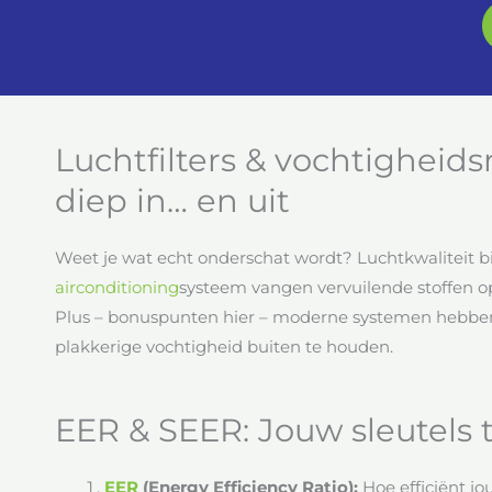
Luchtfilters & vochtigheid
diep in… en uit
Weet je wat echt onderschat wordt? Luchtkwaliteit 
airconditioning
systeem vangen vervuilende stoffen o
Plus – bonuspunten hier – moderne systemen hebb
plakkerige vochtigheid buiten te houden.
EER & SEER: Jouw sleutels t
EER
(Energy Efficiency Ratio):
Hoe efficiënt jo