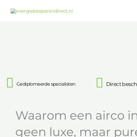
Ga
naar
de
inhoud
Gediplomeerde specialisten
Direct besch
Waarom een airco in
geen luxe, maar pur