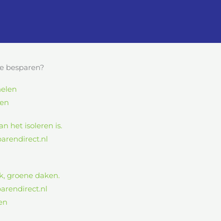
e besparen?
en
en