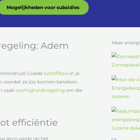
Mogelijkheden voor subsidies
Meer energi
sregeling: Adem
Zonnepanel
binnenshuis! Goede
luchtfilters
in je
p voordat ze jou kunnen bereiken.
en vaak
vochtigheidsregeling
om die
Isoleren
ot efficiëntie
Groene dak
uw airco werkt op het