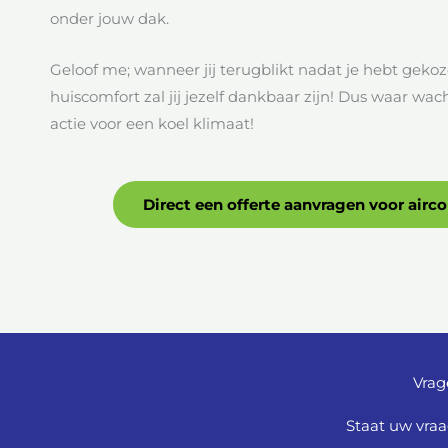
onder jouw dak.
Geloof me; wanneer jij terugblikt nadat je hebt gek
huiscomfort zal jij jezelf dankbaar zijn! Dus waar w
actie voor een koel klimaat!
Direct een offerte aanvragen voor airco
Vrag
Staat uw vraa