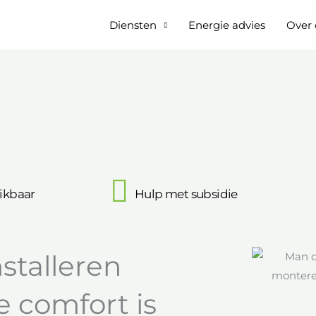
Diensten
Energie advies
Over 
ikbaar
Hulp met subsidie
stalleren
e comfort is