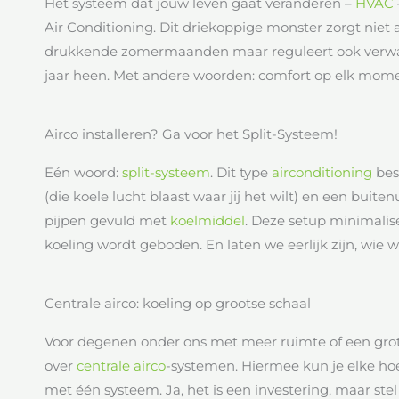
Het systeem dat jouw leven gaat veranderen –
HVAC
Air Conditioning. Dit driekoppige monster zorgt niet a
drukkende zomermaanden maar reguleert ook verwarm
jaar heen. Met andere woorden: comfort op elk mome
Airco installeren? Ga voor het Split-Systeem!
Eén woord:
split-systeem
. Dit type
airconditioning
bes
(die koele lucht blaast waar jij het wilt) en een buite
pijpen gevuld met
koelmiddel
. Deze setup minimalis
koeling wordt geboden. En laten we eerlijk zijn, wie w
Centrale airco: koeling op grootse schaal
Voor degenen onder ons met meer ruimte of een grot
over
centrale airco
-systemen. Hiermee kun je elke hoe
met één systeem. Ja, het is een investering, maar stel