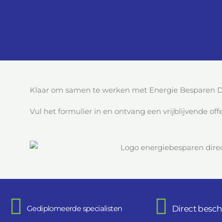
Klaar om samen te werken met Energie Besparen D
Vul het formulier in en ontvang een vrijblijvende offe
Gediplomeerde specialisten
Direct besch