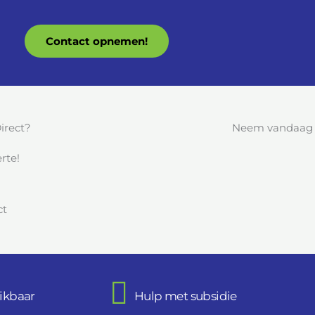
Contact opnemen!
irect?
Neem vandaag n
rte!
ikbaar
Hulp met subsidie