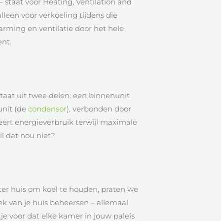
– staat voor Heating, Ventilation and
lleen voor verkoeling tijdens die
ing en ventilatie door het hele
nt.
taat uit twee delen: een binnenunit
nunit (de
condensor
), verbonden door
eert energieverbruik terwijl maximale
il dat nou niet?
er huis om koel te houden, praten we
k van je huis beheersen – allemaal
 je voor dat elke kamer in jouw paleis