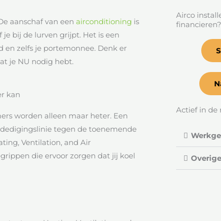
Airco instal
. De aanschaf van een
airconditioning
is
financieren
 je bij de lurven grijpt. Het is een
id en zelfs je portemonnee. Denk er
S
at je NU nodig hebt.
N
er kan
Actief in de 
mers worden alleen maar heter. Een
verdedigingslinie tegen de toenemende
Werkgeb
ting, Ventilation, and Air
egrippen die ervoor zorgen dat jij koel
Overige