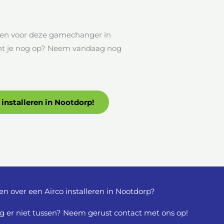
ozen voor deze gamechanger in
acht je nog op? Neem vandaag nog
 installeren in Nootdorp!
en over een Airco installeren in Nootdorp?
g er niet tussen? Neem gerust contact met ons op!