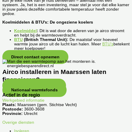
kun je elke hoek van je huis beheersen – allemaal met één
systeem. Ja, het is een investering, maar stel je voor dat elke kamer
in jouw paleis dezelfde comfortabele temperatuur heeft zonder
gedoe.
Koelmiddelen & BTU's: De ongeziene koelers
Koelmiddel
:
Dit is wat door de aderen van je airco stroomt
en helpt bij de warmteoverdracht.
BTU
(British Thermal Unit):
De maatstaf voor hoeveel
warmte jouw airco uit de lucht kan halen. Meer
BTU’s
betekent
meer koelpower!
Direct contact opnemen
Airco installeren in Maarssen laten
financieren?
SVn stimuleringsfonds
Nationaal warmtefonds
Actief in de regio
Werkgebied informatie
Plaats:
Maarssen (gem. Stichtse Vecht)
Postcode:
3600-3608
Provincie:
Utrecht
Overige diensten
Isoleren