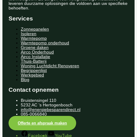
leveren duurzame oplossingen die voldoen aan uw specifieke
behoeften.
Services
Zonnepanelen
Isoleren
Warmtepomp
Warmtepomp onderhoud
Groene daken
Airco Onderhoud
Airco Installatie
Thuis-Batterij
Woning Luchtdicht Renoveren
Begrippenlijst
Werkgebied
Blog
Contact opnemen
Bruistensingel 110
5232 AC ’s Hertogenbosch
info@energiebesparendirect.nl
085-0066840
Offerte en afspraak maken
Facebook
YouTube