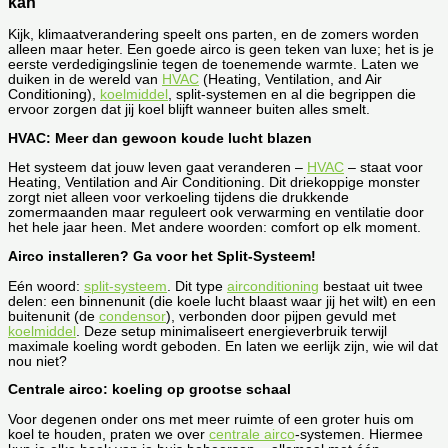
kan
Kijk, klimaatverandering speelt ons parten, en de zomers worden
alleen maar heter. Een goede airco is geen teken van luxe; het is je
eerste verdedigingslinie tegen de toenemende warmte. Laten we
duiken in de wereld van
HVAC
(Heating, Ventilation, and Air
Conditioning),
koelmiddel
, split-systemen en al die begrippen die
ervoor zorgen dat jij koel blijft wanneer buiten alles smelt.
HVAC: Meer dan gewoon koude lucht blazen
Het systeem dat jouw leven gaat veranderen –
HVAC
– staat voor
Heating, Ventilation and Air Conditioning. Dit driekoppige monster
zorgt niet alleen voor verkoeling tijdens die drukkende
zomermaanden maar reguleert ook verwarming en ventilatie door
het hele jaar heen. Met andere woorden: comfort op elk moment.
Airco installeren? Ga voor het Split-Systeem!
Eén woord:
split-systeem
. Dit type
airconditioning
bestaat uit twee
delen: een binnenunit (die koele lucht blaast waar jij het wilt) en een
buitenunit (de
condensor
), verbonden door pijpen gevuld met
koelmiddel
. Deze setup minimaliseert energieverbruik terwijl
maximale koeling wordt geboden. En laten we eerlijk zijn, wie wil dat
nou niet?
Centrale airco: koeling op grootse schaal
Voor degenen onder ons met meer ruimte of een groter huis om
koel te houden, praten we over
centrale airco
-systemen. Hiermee