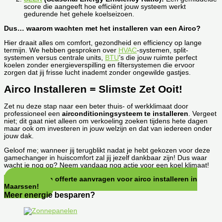
score die aangeeft hoe efficiënt jouw systeem werkt
gedurende het gehele koelseizoen.
Dus… waarom wachten met het installeren van een Airco?
Hier draait alles om comfort, gezondheid en efficiency op lange
termijn. We hebben gesproken over
HVAC
-systemen, split-
systemen versus centrale units,
BTU
’s die jouw ruimte perfect
koelen zonder energieverspilling en filtersystemen die ervoor
zorgen dat jij frisse lucht inademt zonder ongewilde gastjes.
Airco Installeren = Slimste Zet Ooit!
Zet nu deze stap naar een beter thuis- of werkklimaat door
professioneel een
airconditioningsysteem te installeren
. Vergeet
niet; dit gaat niet alleen om verkoeling zoeken tijdens hete dagen
maar ook om investeren in jouw welzijn en dat van iedereen onder
jouw dak.
Geloof me; wanneer jij terugblikt nadat je hebt gekozen voor deze
gamechanger in huiscomfort zal jij jezelf dankbaar zijn! Dus waar
wacht je nog op? Neem vandaag nog actie voor een koel klimaat!
Direct een offerte aanvragen voor airco installeren in
Maarssen!
Meer energie besparen?