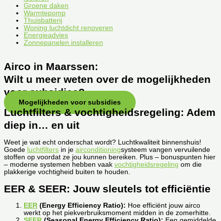
Groene daken
Warmtepomp
Thuisbatterij
Woning luchtdicht renoveren
Energieadvies
Zonnepanelen installeren
Airco in Maarssen:
Wilt u meer weten over de mogelijkheden
voor subsidies?
Mogelijkheden voor subsidies
Luchtfilters & vochtigheidsregeling: Adem
diep in… en uit
Weet je wat echt onderschat wordt? Luchtkwaliteit binnenshuis!
Goede
luchtfilters
in je
airconditioning
systeem vangen vervuilende
stoffen op voordat ze jou kunnen bereiken. Plus – bonuspunten hier
– moderne systemen hebben vaak
vochtigheidsregeling
om die
plakkerige vochtigheid buiten te houden.
EER & SEER: Jouw sleutels tot efficiëntie
EER
(Energy Efficiency Ratio):
Hoe efficiënt jouw airco
werkt op het piekverbruiksmoment midden in de zomerhitte.
SEER
(Seasonal Energy Efficiency Ratio):
Een gemiddelde