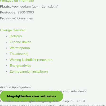
Werkgebied informatie
Plaats:
Appingedam (gem. Eemsdelta)
Postcode:
9900-9903
Provincie:
Groningen
Overige diensten
Isoleren
Groene daken
Warmtepomp
Thuisbatterij
Woning luchtdicht renoveren
Energieadvies
Zonnepanelen installeren
Airco in Appingedam:
Wilt u meer weten over de mogelijkheden voor subsidies?
Mogelijkheden voor subsidies
Luchtfilters & vochtigheidsregeling: Adem diep in… en uit