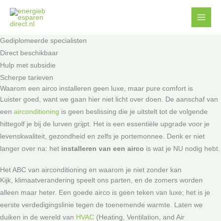
Ga
Facebook
YouTube
naar
de
Gediplomeerde specialisten
inhoud
Direct beschikbaar
Hulp met subsidie
Scherpe tarieven
Waarom een airco installeren geen luxe, maar pure comfort is
Luister goed, want we gaan hier niet licht over doen. De aanschaf van
een
airconditioning
is geen beslissing die je uitstelt tot de volgende
hittegolf je bij de lurven grijpt. Het is een essentiële upgrade voor je
levenskwaliteit, gezondheid en zelfs je portemonnee. Denk er niet
langer over na: het
installeren van een airco
is wat je NU nodig hebt.
Het ABC van airconditioning en waarom je niet zonder kan
Kijk, klimaatverandering speelt ons parten, en de zomers worden
alleen maar heter. Een goede airco is geen teken van luxe; het is je
eerste verdedigingslinie tegen de toenemende warmte. Laten we
duiken in de wereld van
HVAC
(Heating, Ventilation, and Air