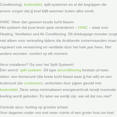
Conditioning),
koelmiddel
, split-systemen en al die begrippen die
ervoor zorgen dat jij koel blijft wanneer buiten alles smelt.
HVAC: Meer dan gewoon koude lucht blazen
Het systeem dat jouw leven gaat veranderen –
HVAC
– staat voor
Heating, Ventilation and Air Conditioning. Dit driekoppige monster zorgt
niet alleen voor verkoeling tijdens die drukkende zomermaanden maar
reguleert ook verwarming en ventilatie door het hele jaar heen. Met
andere woorden: comfort op elk moment.
Airco installeren? Ga voor het Split-Systeem!
Eén woord:
split-systeem
. Dit type
airconditioning
bestaat uit twee
delen: een binnenunit (die koele lucht blaast waar jij het wilt) en een
buitenunit (de
condensor
), verbonden door pijpen gevuld met
koelmiddel
. Deze setup minimaliseert energieverbruik terwijl maximale
koeling wordt geboden. En laten we eerlijk zijn, wie wil dat nou niet?
Centrale airco: koeling op grootse schaal
Voor degenen onder ons met meer ruimte of een groter huis om koel