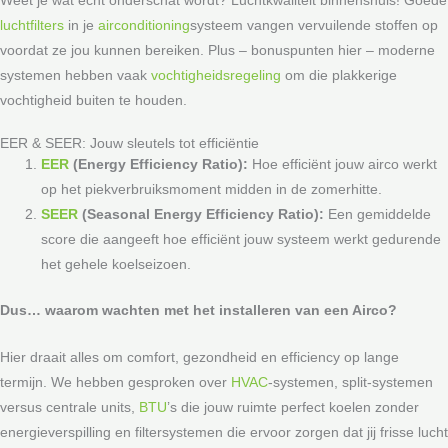
Weet je wat echt onderschat wordt? Luchtkwaliteit binnenshuis! Goede
luchtfilters
in je
airconditioning
systeem vangen vervuilende stoffen op
voordat ze jou kunnen bereiken. Plus – bonuspunten hier – moderne
systemen hebben vaak
vochtigheidsregeling
om die plakkerige
vochtigheid buiten te houden.
EER & SEER: Jouw sleutels tot efficiëntie
EER
(Energy Efficiency Ratio):
Hoe efficiënt jouw airco werkt
op het piekverbruiksmoment midden in de zomerhitte.
SEER
(Seasonal Energy Efficiency Ratio):
Een gemiddelde
score die aangeeft hoe efficiënt jouw systeem werkt gedurende
het gehele koelseizoen.
Dus… waarom wachten met het installeren van een Airco?
Hier draait alles om comfort, gezondheid en efficiency op lange
termijn. We hebben gesproken over
HVAC
-systemen, split-systemen
versus centrale units,
BTU
’s die jouw ruimte perfect koelen zonder
energieverspilling en filtersystemen die ervoor zorgen dat jij frisse lucht