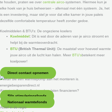
te houden, praten we over
centrale airco
-systemen. Hiermee kun je
elke hoek van je huis beheersen – allemaal met één systeem. Ja, het
is een investering, maar stel je voor dat elke kamer in jouw paleis
dezelfde comfortabele temperatuur heeft zonder gedoe.
Koelmiddelen & BTU's: De ongeziene koelers
Koelmiddel
:
Dit is wat door de aderen van je airco stroomt en
helpt bij de warmteoverdracht.
BTU
(British Thermal Unit):
De maatstaf voor hoeveel warmte
jouw airco uit de lucht kan halen. Meer
BTU’s
betekent meer
koelpower!
Direct contact opnemen
Airco installeren in Appingedam laten financieren?
SVn stimuleringsfonds
Nationaal warmtefonds
Actief in de regio